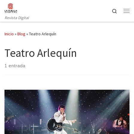
Saltar al contenido
Search
Revista Digital
Inicio
»
Blog
»
Teatro Arlequín
Teatro Arlequín
1 entrada
Elvis murió cuando yo no había cumplido tres años. Mi familia me
recuerda bailando frenéticamente frente al televisor durante la
emisión de alguna de sus películas. El viernes pasado me