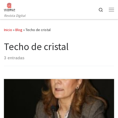
Saltar al contenido
Search
Revista Digital
Inicio
»
Blog
»
Techo de cristal
Techo de cristal
3 entradas
Con motivo del día de la mujer trabajadora, la Federación de
Asociaciones de Periodistas de España (FAPE) anunció las grandes
desigualdades que existen entre hombres y mujeres en el
periodismo. Los consejos de administración de los medios más