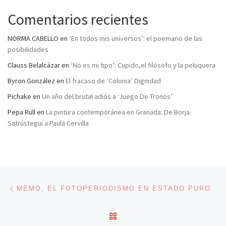
Comentarios recientes
NORMA CABELLO
en
‘En todos mis universos’: el poemario de las
posibilidades
Clauss Belalcázar
en
‘No es mi tipo’: Cupido,el filósofo y la peluquera
Byron González
en
El fracaso de ‘Colonia’ Dignidad
Pichake
en
Un año del brutal adiós a ‘Juego De Tronos’
Pepa Rull
en
La pintura contemporánea en Granada: De Borja
Satrústegui a Paula Cervilla
Navegación de entradas
Entrada anterior
MEMO, EL FOTOPERIODISMO EN ESTADO PURO
VOLVER A LA LISTA DE 