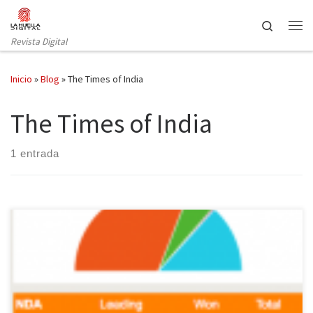
Saltar al contenido
Search
Revista Digital
Inicio
»
Blog
»
The Times of India
The Times of India
1 entrada
Según los primeros datos difundidos por el diario The Times of
India, el Partido Popular Indio (BJP) ha obtenido 283 escaños en
las elecciones generales, por lo que su candidato, Narenda Modi