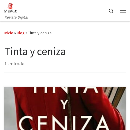
Saltar al contenido
Search
Revista Digital
Inicio
»
Blog
»
Tinta y ceniza
Tinta y ceniza
1 entrada
Tinta y ceniza es la última novela de Andrea Tomé publicada por
Grijalbo. La Historia se compone de miles de protagonistas
anónimos, de secundarios que sostienen relatos desde los