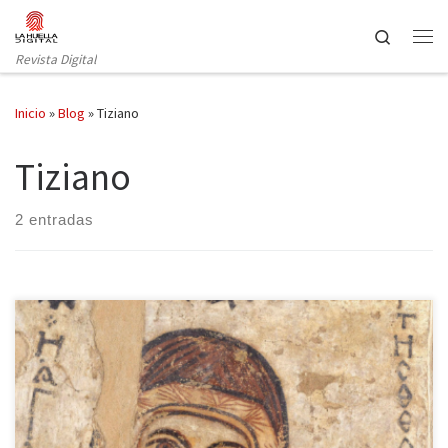
Saltar al contenido
Search
Revista Digital
Inicio
»
Blog
»
Tiziano
Tiziano
2 entradas
La ciudad de Varsovia ofrece un testimonio impactante de los
sucesos ocurridos a lo largo de la historia del siglo XX: un muro
construido por los nazis que rompe el trazado de sus calles y