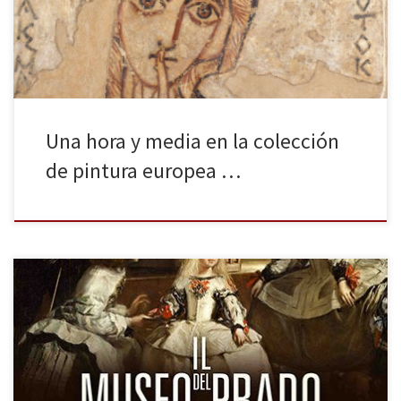
patios comunales para separar los judíos, una guerra mundial que
la arrasó por completo, un […]
Una hora y media en la colección
de pintura europea …
Recorrer el Museo del Prado en una hora y media puede ser
suficiente para los turistas apresurados, aunque bien podrían ser
tres, como las que dedicó Eugenio D’Ors en su guía de 1922 (Tres
horas en el Museo del Prado: itinerario estético), o cuatro, o seis,