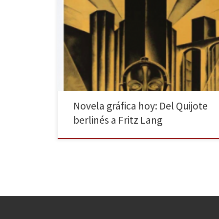
Uno de los géneros más destacables de las últimas
décadas es la novela gráfica. En otros artículos, La
Huella Digital ha hecho reseñas de muchas obras, pues
cuentan con un público creciente. A medio camino
entre el cómic y la literatura tradicional, se han creado
auténticas obras de arte por […]
Novela gráfica hoy: Del Quijote
berlinés a Fritz Lang