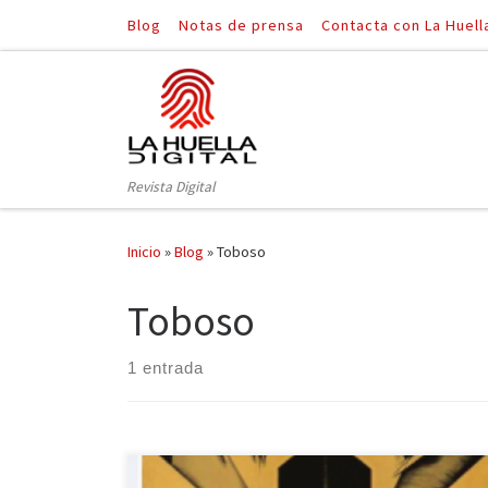
Blog
Notas de prensa
Contacta con La Huell
Saltar al contenido
Revista Digital
Inicio
»
Blog
»
Toboso
Toboso
1 entrada