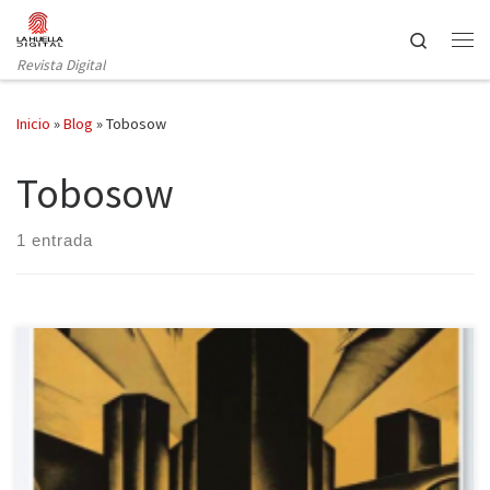
Saltar al contenido
Search
Revista Digital
Inicio
»
Blog
»
Tobosow
Tobosow
1 entrada
Uno de los géneros más destacables de las últimas décadas es la
novela gráfica. En otros artículos, La Huella Digital ha hecho
reseñas de muchas obras, pues cuentan con un público creciente.