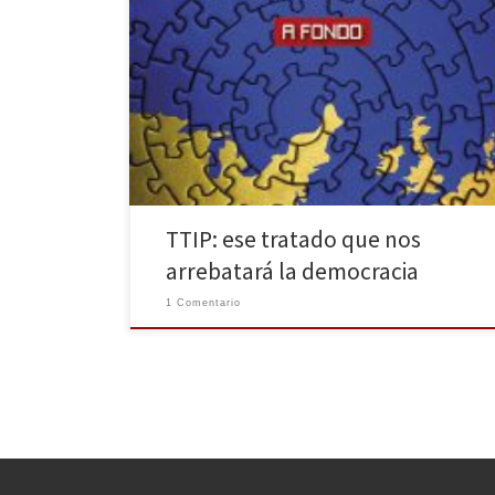
Si un ciudadano o una ciudadana piensa en las veces
que se ha tratado el espinoso asunto del Acuerdo
Transatlántico para el Comercio y la Inversión, o TTIP,
como es conocido, en las pantallas de los televisores
o en las páginas de los diarios, se encontrará con que
en muy […]
TTIP: ese tratado que nos
arrebatará la democracia
1 Comentario