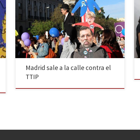
Madrid se ha sumado este fin de semana a las
manifestaciones contra el TTIP y otros tratados de
libre comercio entre Estados Unidos y la Unión
Europea. Al grito de “este tratado lo vamos a parar” y
“no somos mercancía”, cientos de personas han
recorrido el centro de la capital […]
Madrid sale a la calle contra el
TTIP