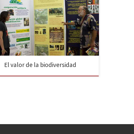
La exposición “La Amazonía, vida en armonía” pone
en valor la pérdida de biodiversidad en el planeta y la
amenaza que supone para el medioambiente y la
ciudadanía la firma del Tratado de Libre Comercio
entre Estados Unidos y la Unión Europea. Bajo el
programa “Tejiendo en verde”, el Mercao Social […]
El valor de la biodiversidad