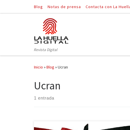
Blog
Notas de prensa
Contacta con La Huell
Saltar al contenido
Revista Digital
Inicio
»
Blog
»
Ucran
Ucran
1 entrada