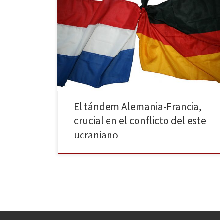
Ocho horas de conversación telefónica a cuatro
bandas entre Merkel, Hollande, Putin y Poroshenko
terminaron con la concertación de una reunión clave
dentro de los constantes intentos de Francia y
Alemania por evitar una guerra abierta en Europa; sin
embargo, las amenazas de ausencia por parte del
líder ruso pusieron […]
El tándem Alemania-Francia,
crucial en el conflicto del este
ucraniano