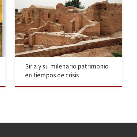
El pasado miércoles 18 de junio, el profesor de la
Universidad Complutense, D. Pablo Sapag ofreció una
conferencia sobre el patrimonio cultural en Siria en el
Centro Cultural Árabe Sirio de Madrid que abría un
atisbo de esperanza para un presente trágico. El Prof.
Sapag comenzó contextualizando la situación de […]
Siria y su milenario patrimonio
en tiempos de crisis