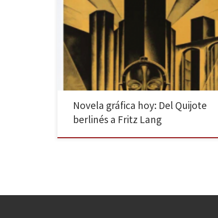
Uno de los géneros más destacables de las últimas
décadas es la novela gráfica. En otros artículos, La
Huella Digital ha hecho reseñas de muchas obras, pues
cuentan con un público creciente. A medio camino
entre el cómic y la literatura tradicional, se han creado
auténticas obras de arte por […]
Novela gráfica hoy: Del Quijote
berlinés a Fritz Lang