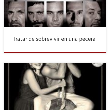
también sus personalidades, sus rivalidades, sus desconfianzas y
sus antipatías. Mientras todo […]
Tratar de sobrevivir en una pecera
Tras dos temporadas en cartel en el madrileño Teatro del Arte,
Luciérnagas, escrita y dirigida por Carolina Román e interpretada
por Carmen Gutiérrez, Fede Rey y Jaime Reynolds, inicia su gira y
aterriza en el Versus Teatre de Barcelona para ofrecer al público
catalán cuatro funciones de la producción del […]