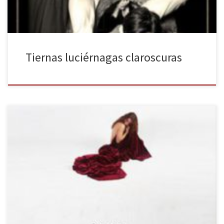
Tiernas luciérnagas claroscuras
Una adaptación teatral de la gran Anna Karenina de Tolstoi es
siempre una aventura arriesgada. Si además la adaptación tiene
una duración de poco más de una hora, y la defienden sólo cuatro
intérpretes en escena –tres actores y un pianista−, con seis sillas
grandes tapizadas como todo elemento escenográfico, la […]