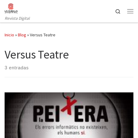
Saltar al contenido
Search
Revista Digital
Inicio
»
Blog
»
Versus Teatre
Versus Teatre
3 entradas
Cuatro informáticos y su jefe comparten el sótano del edificio de
la empresa para la que trabajan. Ese reducido espacio no sólo
concentra sus escritorios, sus ordenadores de sobremesa, los
servidores, el cableado, piezas informáticas que reparar,… sino