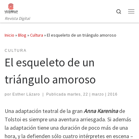
Saltar al contenido
Search
Revista Digital
Inicio
»
Blog
»
Cultura
»
El esqueleto de un triángulo amoroso
CULTURA
El esqueleto de un
triángulo amoroso
por
Esther Lázaro
|
Publicada
martes, 22 | marzo | 2016
Una adaptación teatral de la gran
Anna Karenina
de
Tolstoi es siempre una aventura arriesgada. Si además
la adaptación tiene una duración de poco más de una
hora, y la defienden sólo cuatro intérpretes en escena –