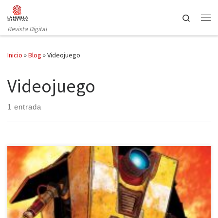
Saltar al contenido
Search
Revista Digital
Inicio
»
Blog
»
Videojuego
Videojuego
1 entrada
La editorial Fandogamia continúa descubriéndonos el cómic
Borderlands, basado en el videojuego del mismo nombre que
apareció en Microsoft Windows, en Xbox 360 y en PlayStation 3. La
caída Fyrestone es el segundo volumen, en el que acompañamos