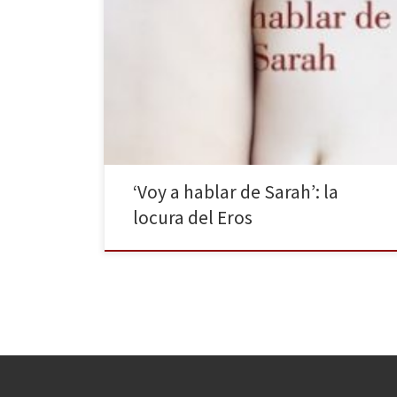
Lumen publica un libro que ha conquistado tanto al
público como a la crítica: Voy a hablar de Sarah de
Pauline Delabroy-Allard. Una obra sobre dos mujeres
que irrumpen cada una en la existencia de la otra para
romperla, despiezarla y volverla a unir. La sensibilidad
de la autora consigue […]
‘Voy a hablar de Sarah’: la
locura del Eros