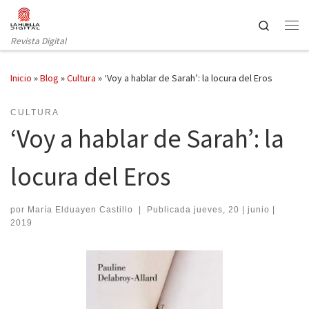
Saltar al contenido
Search
Revista Digital
Inicio
»
Blog
»
Cultura
»
‘Voy a hablar de Sarah’: la locura del Eros
CULTURA
‘Voy a hablar de Sarah’: la
locura del Eros
por
María Elduayen Castillo
|
Publicada
jueves, 20 | junio |
2019