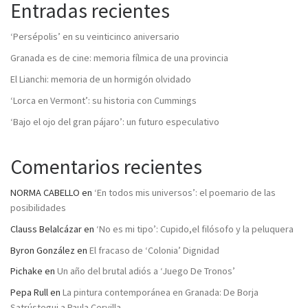
Entradas recientes
‘Persépolis’ en su veinticinco aniversario
Granada es de cine: memoria fílmica de una provincia
El Lianchi: memoria de un hormigón olvidado
‘Lorca en Vermont’: su historia con Cummings
‘Bajo el ojo del gran pájaro’: un futuro especulativo
Comentarios recientes
NORMA CABELLO
en
‘En todos mis universos’: el poemario de las
posibilidades
Clauss Belalcázar
en
‘No es mi tipo’: Cupido,el filósofo y la peluquera
Byron González
en
El fracaso de ‘Colonia’ Dignidad
Pichake
en
Un año del brutal adiós a ‘Juego De Tronos’
Pepa Rull
en
La pintura contemporánea en Granada: De Borja
Satrústegui a Paula Cervilla