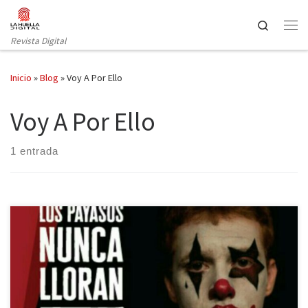
Saltar al contenido
Search
Revista Digital
Inicio
»
Blog
»
Voy A Por Ello
Voy A Por Ello
1 entrada
El youtuber afirma que ha sido una experiencia increíble hacer un
repaso por todo lo vivido al escribir su primer libro, lo cual le ha
ayudado a replantearse algunas cosas y avivar otras que parecían