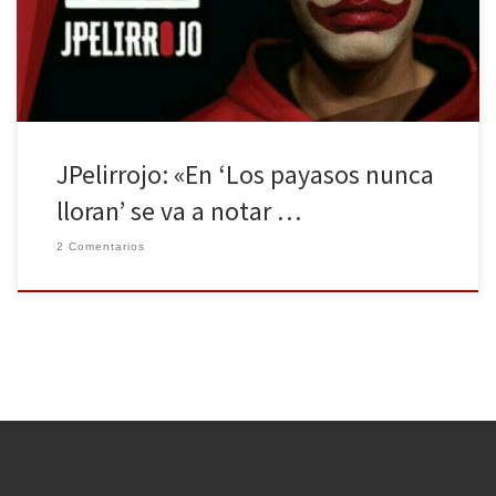
olvidadas. Dicen que los payasos nunca lloran. El telón baja y ellos,
como si su maquillaje fuese […]
JPelirrojo: «En ‘Los payasos nunca
lloran’ se va a notar …
2 Comentarios