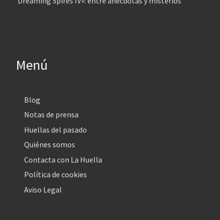
‘Dreaming Spires IV»: entre anécdotas y misterios
Menú
Blog
Notas de prensa
Huellas del pasado
Quiénes somos
Contacta con La Huella
Política de cookies
Aviso Legal