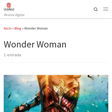
Saltar al contenido
Search
Revista Digital
Inicio
»
Blog
»
Wonder Woman
Wonder Woman
1 entrada
2017, la mujer disfruta cada vez de más fuerza e independencia,
el feminismo se alza en las calles, las barreras de géneros se van
rompiendo poco a poco, y en el mundo del cine, las películas de