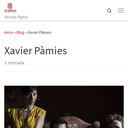
Saltar al contenido
Search
Revista Digital
Inicio
»
Blog
»
Xavier Pàmies
Xavier Pàmies
1 entrada
Cuando en 2011 falleció Václav Havel, los titulares de los
periódicos le recordaban como el expresidente de la República
Checa o de Checoslovaquia (ya que fue el primero de una y el