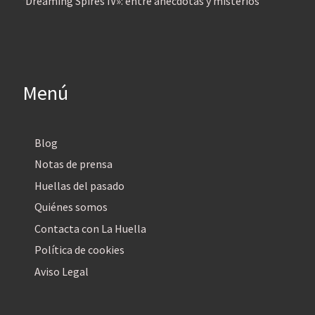
‘Dreaming Spires IV»: entre anécdotas y misterios
Menú
Blog
Notas de prensa
Huellas del pasado
Quiénes somos
Contacta con La Huella
Política de cookies
Aviso Legal