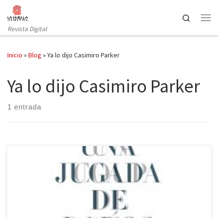
Saltar al contenido
Search
Revista Digital
Inicio
»
Blog
»
Ya lo dijo Casimiro Parker
Ya lo dijo Casimiro Parker
1 entrada
La poesía, de un tiempo a esta parte, se está ganando a un
público cada vez más amplio. Ya lo dijo Casimiro Parker presenta
en Una jugada de dados a uno de los poetas más vanguardistas