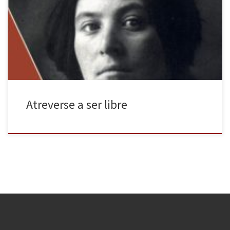
Yarovslávskaia-Markón, su autora, tituló como “Mi autobiografía”,
pero que, siguiendo a la edición francesa, en España se presenta
como Insumisa. El manuscrito, hallado por la investigadora rusa
Irina Fliege, fue escrito pocos […]
Atreverse a ser libre