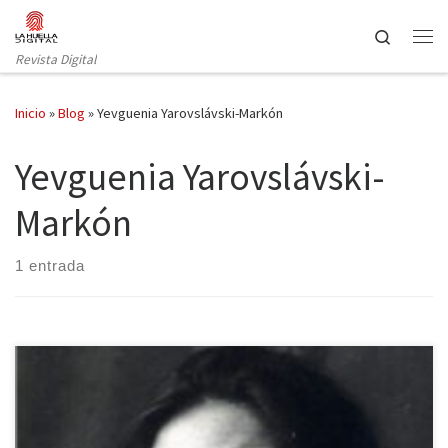
Saltar al contenido
Search
Revista Digital
Inicio
»
Blog
»
Yevguenia Yarovslávski-Markón
Yevguenia Yarovslávski-
Markón
1 entrada
La editorial Armaenia publica en su colección de narrativa un libro
que recoge, principalmente, el texto que Yevguenia