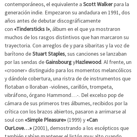
contemporáneos, el equivalente a
Scott Walker
para la
generación indie. Empezaron su andadura en 1991, dos
años antes de debutar discográficamente
con
«Tindersticks I»
, álbum en el que ya mostraron
muchos de los rasgos distintivos que han marcaron su
trayectoria. Con arreglos de y para sibaritas y la voz de
barítono de
Stuart Staples
, sus canciones se lanzaban
por las sendas de
Gainsbourg
y
Hazlewood
. Al frente, un
«crooner» distinguido para los momentos melancólicos
y dándole cobertura, una ristra de de instrumentos que
flotaban o lloraban -violines, carillón, trompeta,
vibráfono, órgano Hammond…-. Del excelso pop de
cámara de sus primeros tres álbumes, recibidos por la
crítica con los brazos abiertos, pasaron a arrimarse al
soul con
«Simple Pleasure»
(1999) y
«Can
OurLove…»
(2001), demostrando a los escépticos que
también sabían mantener el listón muy alto cuando