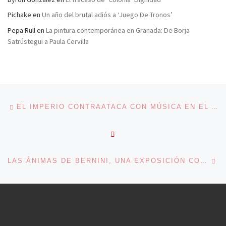
Pichake
en
Un año del brutal adiós a ‘Juego De Tronos’
Pepa Rull
en
La pintura contemporánea en Granada: De Borja
Satrústegui a Paula Cervilla
Navegación de entradas
Entrada anterior
EL IMPERIO CONTRAATACA CON MÚSICA EN EL AUDITORIO NACIONAL
VOLVER A LA LISTA DE 
En
LAS ÁNIMAS DE BERNINI, UNA EXPOSICIÓN CON FALTA DE ALMA