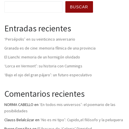
BUSCAR
Entradas recientes
‘Persépolis’ en su veinticinco aniversario
Granada es de cine: memoria fílmica de una provincia
El Lianchi: memoria de un hormigón olvidado
‘Lorca en Vermont’: su historia con Cummings
‘Bajo el ojo del gran pájaro’: un futuro especulativo
Comentarios recientes
NORMA CABELLO
en
‘En todos mis universos’: el poemario de las
posibilidades
Clauss Belalcázar
en
‘No es mi tipo’: Cupido,el filósofo y la peluquera
Byron González
en
El fracaso de ‘Colonia’ Dignidad