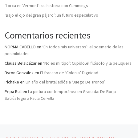
‘Lorca en Vermont’: su historia con Cummings
‘Bajo el ojo del gran pájaro’: un futuro especulativo
Comentarios recientes
NORMA CABELLO
en
‘En todos mis universos’: el poemario de las
posibilidades
Clauss Belalcázar
en
‘No es mi tipo’: Cupido,el filósofo y la peluquera
Byron González
en
El fracaso de ‘Colonia’ Dignidad
Pichake
en
Un año del brutal adiós a ‘Juego De Tronos’
Pepa Rull
en
La pintura contemporánea en Granada: De Borja
Satrústegui a Paula Cervilla
Navegación de entradas
Entrada anterior