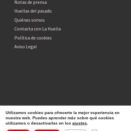
Notas de prensa
Huellas del pasado
Quiénes somos
Contacta con La Huella
Política de cookies
Aviso Legal
Utilizamos cookies para ofrecerte la mejor experiencia en
La Huella Digital
© 2026
– Todos los derechos reservados
nuestra web. Puedes aprender más sobre qué cookies
utilizamos o desactivarlas en los
ajustes
.