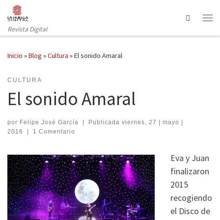
Saltar al contenido
Search
Revista Digital
Inicio
»
Blog
»
Cultura
»
El sonido Amaral
CULTURA
El sonido Amaral
por
Felipe José García
|
Publicada
viernes, 27 | mayo |
2016
|
1 Comentario
Eva y Juan
finalizaron
2015
recogiendo
el Disco de