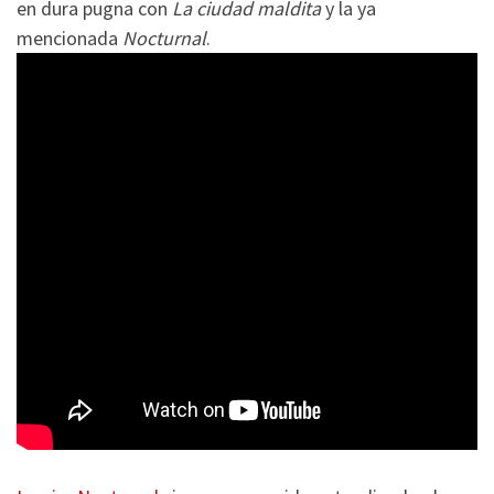
en dura pugna con
La ciudad maldita
y la ya
mencionada
Nocturnal
.