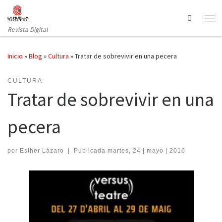
Saltar al contenido
Search
Revista Digital
Inicio
»
Blog
»
Cultura
»
Tratar de sobrevivir en una pecera
CULTURA
Tratar de sobrevivir en una
pecera
por
Esther Lázaro
|
Publicada
martes, 24 | mayo | 2016