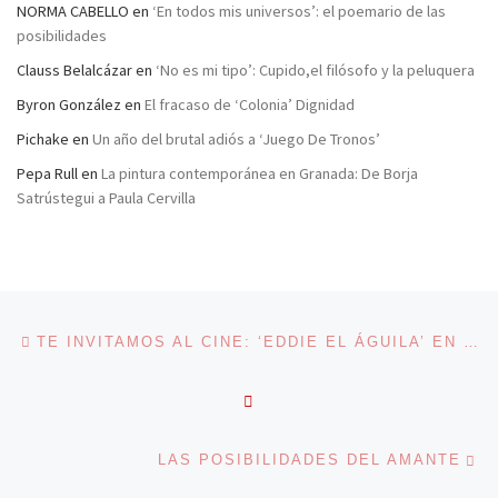
NORMA CABELLO
en
‘En todos mis universos’: el poemario de las
posibilidades
Clauss Belalcázar
en
‘No es mi tipo’: Cupido,el filósofo y la peluquera
Byron González
en
El fracaso de ‘Colonia’ Dignidad
Pichake
en
Un año del brutal adiós a ‘Juego De Tronos’
Pepa Rull
en
La pintura contemporánea en Granada: De Borja
Satrústegui a Paula Cervilla
Navegación de entradas
Entrada anterior
TE INVITAMOS AL CINE: ‘EDDIE EL ÁGUILA’ EN BARCELONA
VOLVER A LA LISTA DE 
En
LAS POSIBILIDADES DEL AMANTE