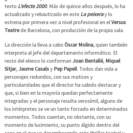
texto
L’efecte 2000
. Más de quince años después, lo ha
actualizado y rebautizado en este
La peixera
y lo
estrena por primera vez a nivel profesional en el
Versus
Teatre
de Barcelona, con producción de la propia sala.
La dirección la lleva a cabo
Òscar Molina
, quien también
interpreta al jefe del departamento informático. El
resto del elenco lo conforman
Joan Bentallé
,
Miquel
Sitjar
,
Jaume Casals
y
Pep Papell
. Todos dan vida a
personajes redondos, con sus matices y
particularidades que el director ha sabido destacar y
que, si bien en la mayoría quedan perfectamente
integradas y el personaje resulta verosímil, alguno de
los intérpretes se ve un tanto forzado en determinados
momentos. Todos cuentan, no obstante, con su
momento de lucimiento, su punto álgido dentro del
caos en el que va desembocando este thriller teatral y