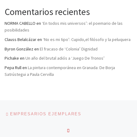
Comentarios recientes
NORMA CABELLO
en
‘En todos mis universos’: el poemario de las
posibilidades
Clauss Belalcázar
en
‘No es mi tipo’: Cupido,el filósofo y la peluquera
Byron González
en
El fracaso de ‘Colonia’ Dignidad
Pichake
en
Un año del brutal adiós a ‘Juego De Tronos’
Pepa Rull
en
La pintura contemporánea en Granada: De Borja
Satrústegui a Paula Cervilla
Navegación de entradas
Entrada anterior
EMPRESARIOS EJEMPLARES
VOLVER A LA LISTA DE 