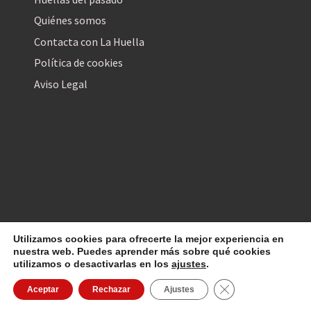
Quiénes somos
Contacta con La Huella
Política de cookies
Aviso Legal
Utilizamos cookies para ofrecerte la mejor experiencia en
La Huella Digital
© 2026
– Todos los derechos reservados
nuestra web. Puedes aprender más sobre qué cookies
utilizamos o desactivarlas en los
ajustes
.
Cerrar el banner d
Aceptar
Rechazar
Ajustes