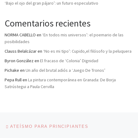
‘Bajo el ojo del gran pájaro’: un futuro especulativo
Comentarios recientes
NORMA CABELLO
en
‘En todos mis universos’: el poemario de las
posibilidades
Clauss Belalcázar
en
‘No es mi tipo’: Cupido,el filósofo y la peluquera
Byron González
en
El fracaso de ‘Colonia’ Dignidad
Pichake
en
Un año del brutal adiós a ‘Juego De Tronos’
Pepa Rull
en
La pintura contemporánea en Granada: De Borja
Satrústegui a Paula Cervilla
Navegación de entradas
Entrada anterior
ATEÍSMO PARA PRINCIPIANTES