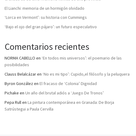
El Lianchi: memoria de un hormigón olvidado
‘Lorca en Vermont’: su historia con Cummings
‘Bajo el ojo del gran pájaro’: un futuro especulativo
Comentarios recientes
NORMA CABELLO
en
‘En todos mis universos’: el poemario de las
posibilidades
Clauss Belalcázar
en
‘No es mi tipo’: Cupido,el filósofo y la peluquera
Byron González
en
El fracaso de ‘Colonia’ Dignidad
Pichake
en
Un año del brutal adiós a ‘Juego De Tronos’
Pepa Rull
en
La pintura contemporánea en Granada: De Borja
Satrústegui a Paula Cervilla