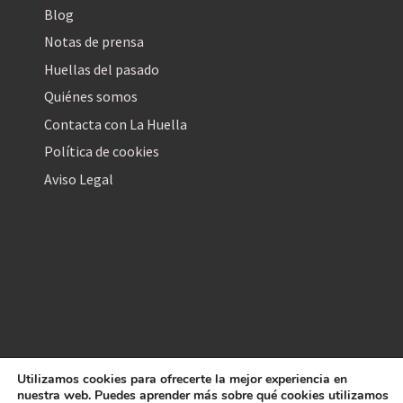
Blog
Notas de prensa
Huellas del pasado
Quiénes somos
Contacta con La Huella
Política de cookies
Aviso Legal
Utilizamos cookies para ofrecerte la mejor experiencia en
La Huella Digital
nuestra web. Puedes aprender más sobre qué cookies utilizamos
© 2026
– Todos los derechos reservados