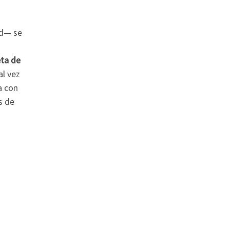
ad— se
ta de
al vez
a con
s de