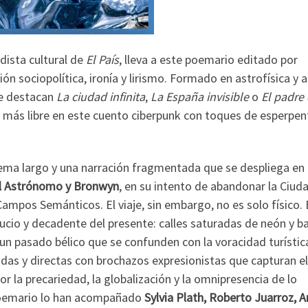
dista cultural de
El País
, lleva a este poemario editado por
ón sociopolítica, ironía y lirismo. Formado en astrofísica y 
ue destacan
La ciudad infinita
,
La España invisible
o
El padre 
ro más libre en este cuento ciberpunk con toques de esperpen
oema largo y una narración fragmentada que se despliega en 
l Astrónomo y Bronwyn
, en su intento de abandonar la Ciud
Campos Semánticos. El viaje, sin embargo, no es solo físico. 
 sucio y decadente del presente: calles saturadas de neón y b
e un pasado bélico que se confunden con la voracidad turístic
das y directas con brochazos expresionistas que capturan el
 la precariedad, la globalización y la omnipresencia de lo
 poemario lo han acompañado
Sylvia Plath, Roberto Juarroz, 