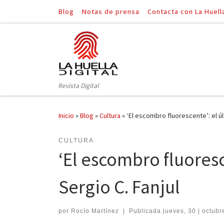
Blog
Notas de prensa
Contacta con La Huell
Saltar al contenido
Revista Digital
Inicio
»
Blog
»
Cultura
»
‘El escombro fluorescente’: el ú
CULTURA
‘El escombro fluores
Sergio C. Fanjul
por
Rocío Martínez
|
Publicada
jueves, 30 | octubr