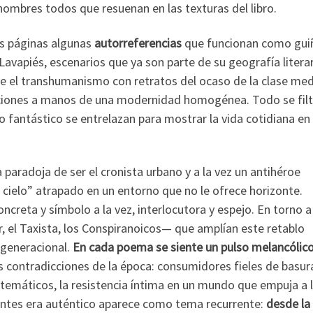
ombres todos que resuenan en las texturas del libro.
as páginas algunas
autorreferencias
que funcionan como gui
Lavapiés, escenarios que ya son parte de su geografía literar
re el transhumanismo con retratos del ocaso de la clase medi
iciones a manos de una modernidad homogénea. Todo se filt
lo fantástico se entrelazan para mostrar la vida cotidiana en 
 paradoja de ser el cronista urbano y a la vez un antihéroe
cielo” atrapado en un entorno que no le ofrece horizonte.
creta y símbolo a la vez, interlocutora y espejo. En torno a 
, el Taxista, los Conspiranoicos— que amplían este retablo
 generacional.
En cada poema se siente un pulso melancólic
as contradicciones de la época: consumidores fieles de basur
temáticos, la resistencia íntima en un mundo que empuja a 
antes era auténtico aparece como tema recurrente:
desde la