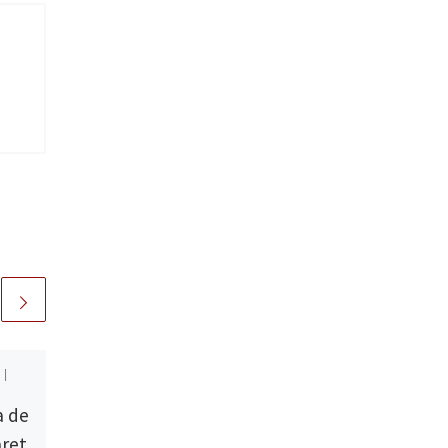
 |
Publicada
jueves, 26 |
mayo | 2016
a de
La exquisitez sexual
ret
de ‘Holy Knight’