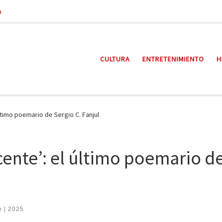
a
CULTURA
ENTRETENIMIENTO
H
ltimo poemario de Sergio C. Fanjul
cente’: el último poemario d
e | 2025