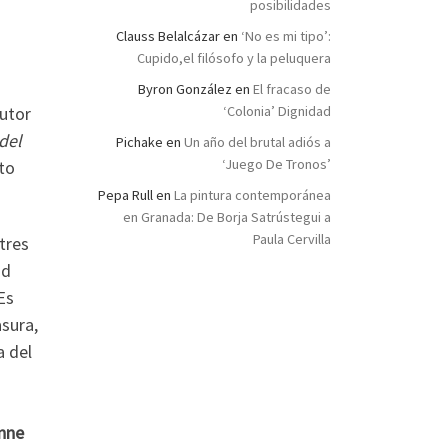
posibilidades
Clauss Belalcázar
en
‘No es mi tipo’:
Cupido,el filósofo y la peluquera
Byron González
en
El fracaso de
autor
‘Colonia’ Dignidad
del
Pichake
en
Un año del brutal adiós a
‘Juego De Tronos’
to
Pepa Rull
en
La pintura contemporánea
en Granada: De Borja Satrústegui a
Paula Cervilla
tres
ad
Es
asura,
a del
Anne