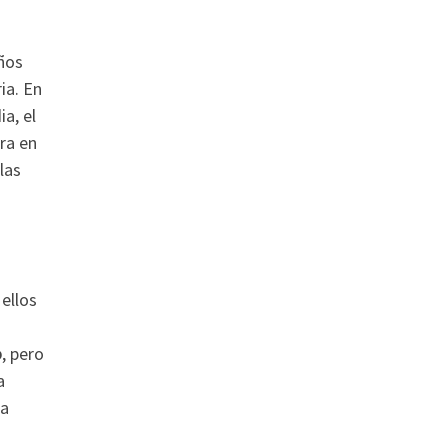
ños
ia. En
a, el
ra en
las
ellos
o
, pero
a
la