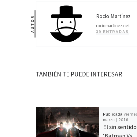
Rocío Martínez
AUTOR
rociomartinez.net
39 ENTRADAS
TAMBIÉN TE PUEDE INTERESAR
Publicada
viernes
marzo | 2016
El sin sentid
‘Batman Vs