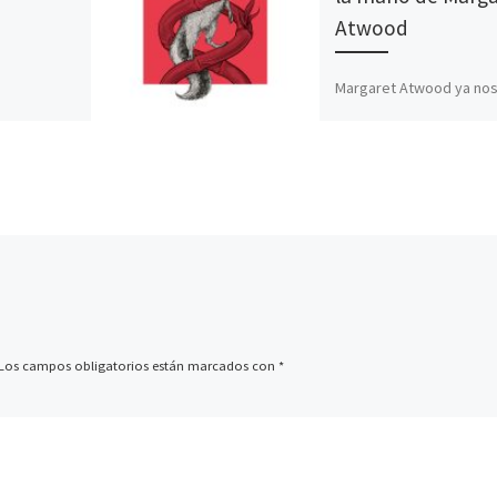
Atwood
Margaret Atwood ya nos
impactados con su novel
l anuncio
cuento de la criada y qu
segunda
logrado un nuevo
versión de
reconocimiento con […]
bre de
r Zack
Los campos obligatorios están marcados con
*