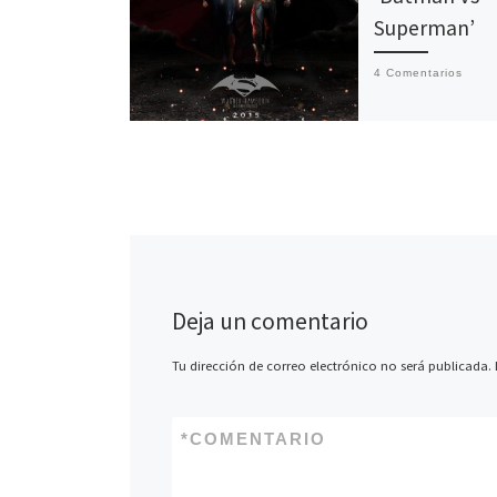
Superman’
4 Comentarios
Una sorpresa fue e
que convertía la 
parte de la nueva 
Superman, El hom
acero, dirigida po
Snyder, […]
Deja un comentario
Tu dirección de correo electrónico no será publicada.
*
COMENTARIO