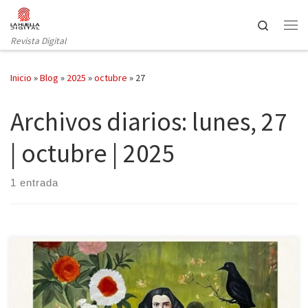
Saltar al contenido
Search
Revista Digital
Inicio
»
Blog
»
2025
»
octubre
»
27
Archivos diarios:
lunes, 27
| octubre | 2025
1 entrada
Moon Tiger de Penelope Lively, publicado recientemente por la