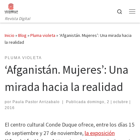
Saltar al contenido
Search
Revista Digital
Inicio
»
Blog
»
Pluma violeta
»
‘Afganistán. Mujeres’: Una mirada hacia
la realidad
PLUMA VIOLETA
‘Afganistán. Mujeres’: Una
mirada hacia la realidad
por
Paula Pastor Arrizabalo
|
Publicada
domingo, 2 | octubre |
2016
El centro cultural Conde Duque ofrece, entre los días 15
de septiembre y 27 de noviembre,
la exposición