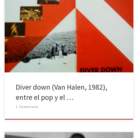
El Diver down de Van Halen fue el primer CD que me compré. No
fue el primero de mi colección, sin embargo. Ese puesto lo ocupa
uno de Michael Bolton que me regaló mi hermana. Como por
aquella época el bueno de Michael gastaba pelazo, ella debió
pensar que eso […]
Diver down (Van Halen, 1982),
entre el pop y el …
1 Comentario