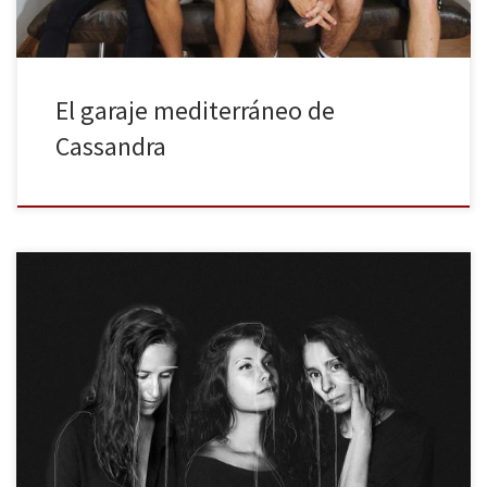
El garaje mediterráneo de
Cassandra
Penny Necklace es un amuleto de la suerte, literalmente un “collar
de peniques” y, además, una banda de música madrileña
formada por Odette SP a la voz, sintes y bajos, Diana Erenas a la
guitarra y coros, y Julia Hermida a la batería, percusión y coros. Los
días 4 y […]