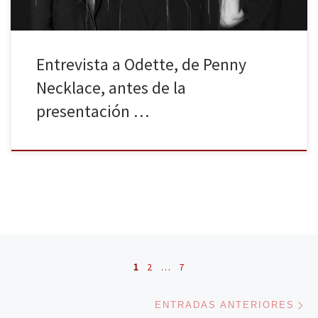
Entrevista a Odette, de Penny
Necklace, antes de la
presentación …
Navegación de entradas
1
2
…
7
En
ENTRADAS ANTERIORES