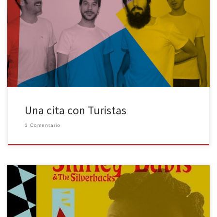
agendas y quedar en terreno neutral, normalmente un bar, es tan
habitual que debería impartirse como asignatura en las
universidades. Elegir un bar es imprescindible siempre que haya
músicos o periodistas entre los citados. La presencia de alcohol
tranquiliza […]
Una cita con Turistas
1 Comentario
La conversación se ha prolongado más de lo previsto, una hora