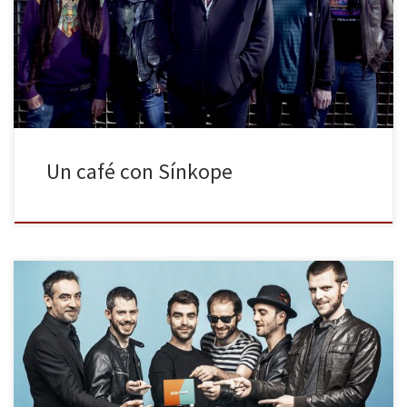
Íñiguez, cantante de Sínkope, mientras nos despedimos. “Han
hecho un currazo increíble”, añade. Se refiere al equipo de Rock
Estatal Records, responsables de la edición de […]
Un café con Sínkope
Anaut llevan toda la mañana promocionando su último trabajo,
Time goes on. Sentados a la mesa del bar donde ahora comen,
han recibido visitas de periodistas interesados en hablar de su
segundo disco. Entienden la promoción como parte fundamental