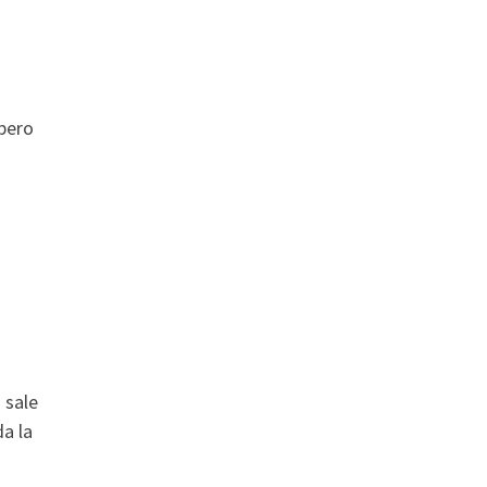
 pero
 sale
da la