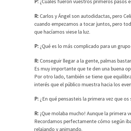
P:
¿Cuáles fueron vuestros primeros pasos e
R:
Carlos y Ángel son autodidactas, pero Celi
cuando empezamos a tocar juntos, pero todo
que hacíamos viese la luz.
P:
¿Qué es lo más complicado para un grupo
R:
Conseguir llegar a la gente, palmas basta
Es muy importante que te den una buena opor
Por otro lado, también se tiene que equilibrar
interés que el público muestra hacia los even
P:
¿En qué pensasteis la primera vez que os 
R:
¡Que molaba mucho! Aunque la primera vez
Recordamos perfectamente cómo según iba a
relajando y animando.