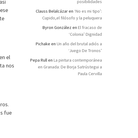
asi
posibilidades
 ese
Clauss Belalcázar
en
‘No es mi tipo’:
te
Cupido,el filósofo y la peluquera
Byron González
en
El fracaso de
‘Colonia’ Dignidad
Pichake
en
Un año del brutal adiós a
‘Juego De Tronos’
en el
Pepa Rull
en
La pintura contemporánea
sta nos
en Granada: De Borja Satrústegui a
Paula Cervilla
ros.
s fue