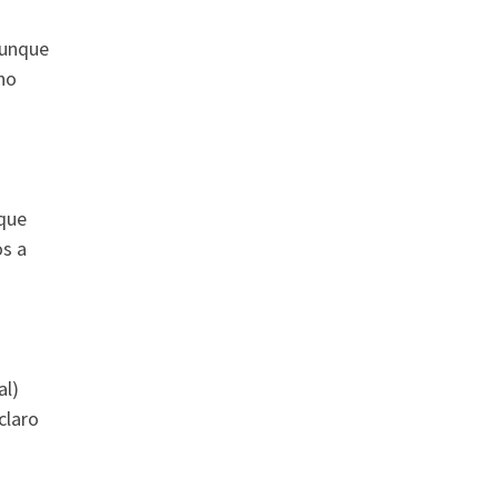
aunque
no
nque
os a
al)
claro