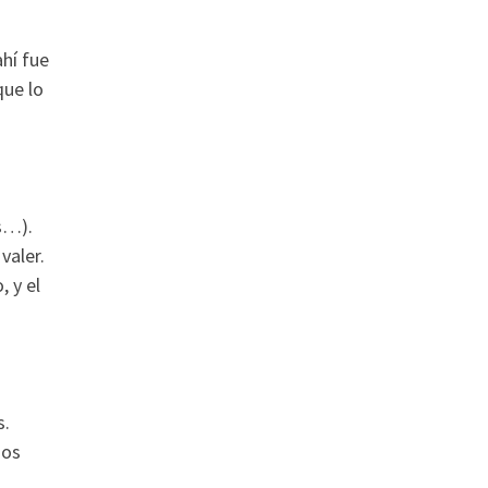
ahí fue
que lo
s…).
valer.
, y el
s.
mos