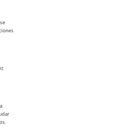
 se
ciones
ez
 a
yudar
os.