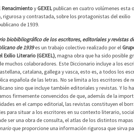
l Renacimiento
y
GEXEL
publican en cuatro volúmenes esta 
, rigurosa y contrastada, sobre los protagonistas del exilio
epublicano de 1939.
io biobibliográfico de los escritores, editoriales y revistas d
blicano de 1939
es un trabajo colectivo realizado por el
Grup
l Exilio Literario (GEXEL)
, magna obra que ha sido posible gr
de muchos colaboradores. Este Diccionario incluye a los escr
astellana, catalana, gallega y vasca, esto es, a todos los esc
lica española de las letras. No se limita a los escritores de 
blicano sino que incluye también editoriales y revistas. Y lo h
amos firmemente convencidos de que, además de la import
vidades en el campo editorial, las revistas constituyen el bor
s para situar a los escritores en su contexto literario, social
de ser una obra de consulta, el atlas de los distintos mapas
nario
que proporcione una información rigurosa que sirva pa