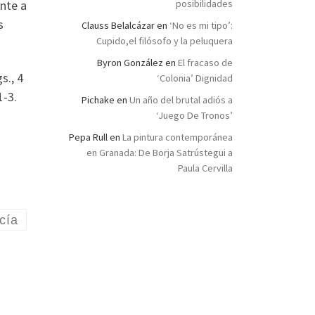
ente a
posibilidades
s
Clauss Belalcázar
en
‘No es mi tipo’:
Cupido,el filósofo y la peluquera
Byron González
en
El fracaso de
s., 4
‘Colonia’ Dignidad
1-3.
Pichake
en
Un año del brutal adiós a
‘Juego De Tronos’
Pepa Rull
en
La pintura contemporánea
en Granada: De Borja Satrústegui a
Paula Cervilla
cía