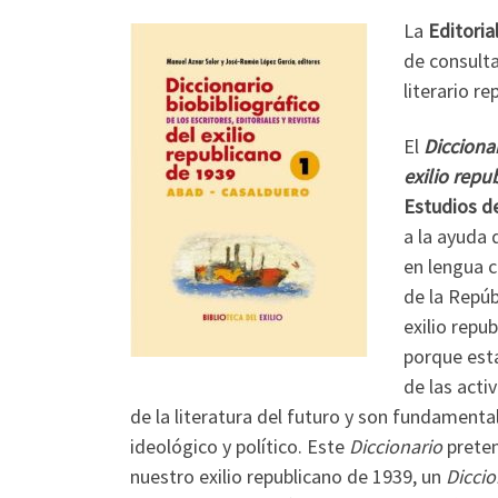
La
Editoria
de consulta
literario r
El
Diccionar
exilio repu
Estudios de
a la ayuda 
en lengua c
de la Repúb
exilio repu
porque est
de las acti
de la literatura del futuro y son fundamentale
ideológico y político. Este
Diccionario
preten
nuestro exilio republicano de 1939, un
Diccio