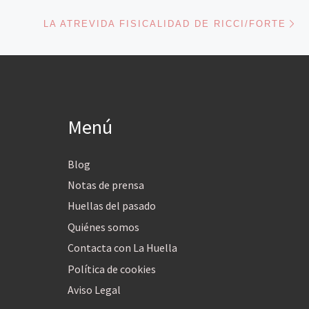
En
ENTRADAS
LA ATREVIDA FISICALIDAD DE RICCI/FORTE
Menú
Blog
Notas de prensa
Huellas del pasado
Quiénes somos
Contacta con La Huella
Política de cookies
Aviso Legal