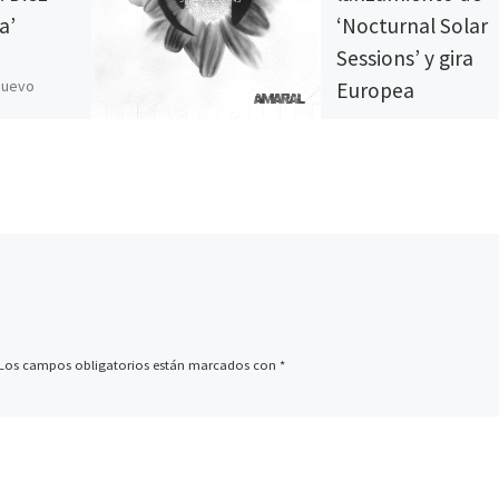
a’
‘Nocturnal Solar
Sessions’ y gira
nuevo
Europea
s su nuevo
el doble CD
Amaral anuncian el
ian en
lanzamiento en España 
Nocturnal Solar Sessions
edición en todo el mund
‘Nocturnal’ el próximo 2
Los campos obligatorios están marcados con
*