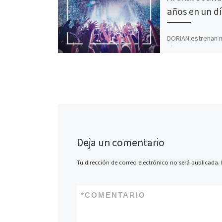
años en un dí
DORIAN estrenan 
vídeo de lo que e
disco en directo, 
+ DVD titulado Dor
Arenal Sound: […]
Deja un comentario
Tu dirección de correo electrónico no será publicada.
*
COMENTARIO