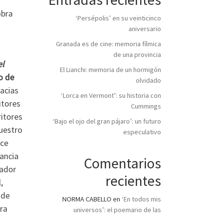
obra
‘Persépolis’ en su veinticinco
aniversario
Granada es de cine: memoria fílmica
de una provincia
el
El Lianchi: memoria de un hormigón
o de
olvidado
acias
‘Lorca en Vermont’: su historia con
itores
Cummings
ritores
‘Bajo el ojo del gran pájaro’: un futuro
nuestro
especulativo
ace
ancia
Comentarios
rador
recientes
,
 de
NORMA CABELLO
en
‘En todos mis
ra
universos’: el poemario de las