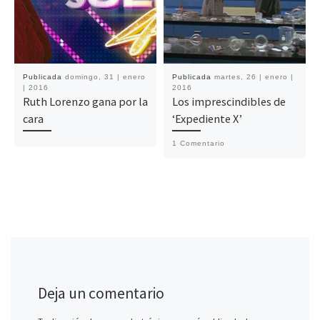
Publicada
domingo, 31 | enero
Publicada
martes, 26 | enero |
| 2016
2016
Ruth Lorenzo gana por la
Los imprescindibles de
cara
‘Expediente X’
1 Comentario
Deja un comentario