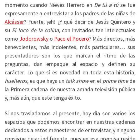
momento cuando Nieves Herrero en
De tú a tú
se fue
expresamente a entrevistar a los padres de las niñas de
Alcásser
? Fuerte, ¡eh! ¿Y qué decir de Jesús Quintero y
su
El loco de la colina
, con invitados tan intelectuales
como
Jodorowsky
o
Paco el Pocero
? Más directos, más
benevolentes, más indolentes, más particulares… sus
presentadores son los que marcan el ritmo de las
preguntas, dan empaque al espacio y definen su
carácter. Lo que sí es novedad en toda esta historia,
huelleros
, es que haya un
talk show
en el
prime time
de
la Primera cadena de nuestra amada televisión pública
y, más aún, que este tenga éxito.
Si nos trasladamos al presente, hoy día son varios los
espacios que podemos encontrar en nuestras cadenas
dedicados a estos menesteres de entrevistar, y ninguno
consigue dejar indiferente, pues en esa premisa reside