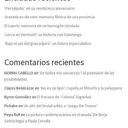
‘Persépolis’ en su veinticinco aniversario
Granada es de cine: memoria fílmica de una provincia
El Lianchi: memoria de un hormigón olvidado
‘Lorca en Vermont’: su historia con Cummings
‘Bajo el ojo del gran pájaro’: un futuro especulativo
Comentarios recientes
NORMA CABELLO
en
‘En todos mis universos’: el poemario de las
posibilidades
Clauss Belalcázar
en
‘No es mi tipo’: Cupido,el filósofo y la peluquera
Byron González
en
El fracaso de ‘Colonia’ Dignidad
Pichake
en
Un año del brutal adiós a ‘Juego De Tronos’
Pepa Rull
en
La pintura contemporánea en Granada: De Borja
Satrústegui a Paula Cervilla