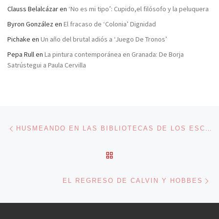
Clauss Belalcázar
en
‘No es mi tipo’: Cupido,el filósofo y la peluquera
Byron González
en
El fracaso de ‘Colonia’ Dignidad
Pichake
en
Un año del brutal adiós a ‘Juego De Tronos’
Pepa Rull
en
La pintura contemporánea en Granada: De Borja
Satrústegui a Paula Cervilla
Navegación de entradas
Entrada anterior
HUSMEANDO EN LAS BIBLIOTECAS DE LOS ESCRITORES
VOLVER A LA LISTA DE 
En
EL REGRESO DE CALVIN Y HOBBES