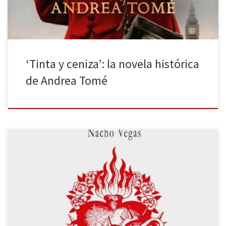
‘Tinta y ceniza’: la novela histórica
de Andrea Tomé
Escribió Liliana Mizrahi: Por culpa, adoramos lo que nos aplasta.
Amamos lo que nos hiere. Nos quedamos ahí donde nos humillan
y nos violan. (…) Y siempre encontramos algún pretexto para
castigarnos y recibir sentencias. La culpa nos confunde y nos quita
lucidez, también sirve para mantenernos inmaduras, como
eternas […]