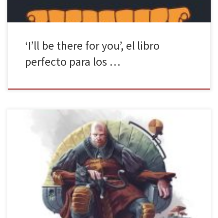
‘I’ll be there for you’, el libro
perfecto para los …
Al oír el nombre de George R. R. Martin, muchos enseguida lo
asociaréis a su serie de novelas Canción de hielo y fuego, la cual
empezó allá por 1996 y a día de hoy muchos siguen esperando
impacientes su sexta y penúltima entrega (se estima que llegará a
lo largo […]