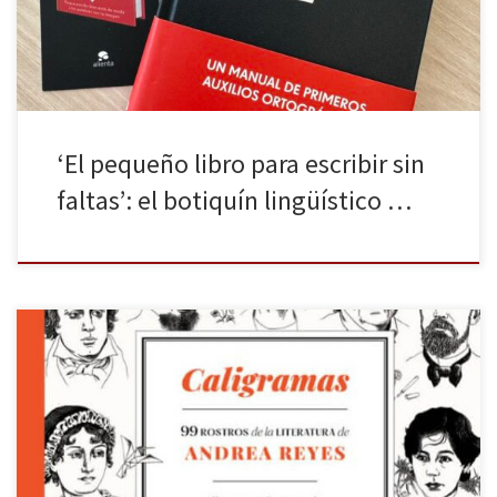
compacta y práctica para quienes quieren escribir mejor sin tener
que revisar […]
‘El pequeño libro para escribir sin
faltas’: el botiquín lingüístico …
De la mano de Impedimenta acaba de lanzarse Caligramas, el
debut de la dibujante y librera Andrea Reyes (Madrid, 1993). Este
libro es mucho más que una obra ilustrada: es una declaración de
amor a la literatura. Reyes nos invita a un viaje íntimo por una
biblioteca personal que homenajea […]