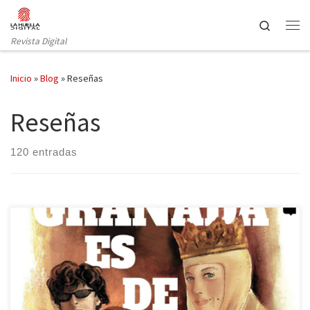
Saltar al contenido
Search
Revista Digital
Inicio
»
Blog
»
Reseñas
Reseñas
120 entradas
España ha prestado sus paisajes para servir como escenarios
cinematográficos en incontables ocasiones. Más concretamente, la
provincia granadina ha recreado todo tipo de historias fascinantes
desde los albores del cine. Su rica herencia cultural y su