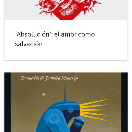
‘Absolución’: el amor como
salvación
¿Cuál es el origen de nuestro mundo? Pudo ser una explosión de
materia, pudo ser Gea (a la que hijos, nietos y bisnietos quitaron
protagonismo), pudo ser un dios aburrido y vengativo que
descansó al séptimo día o pudieron ser unos seres
aparentemente frágiles, pero ignominiosamente violentos, que
creyeron ser […]