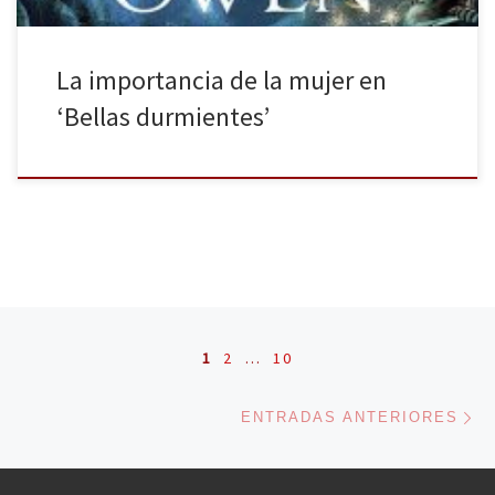
La importancia de la mujer en
‘Bellas durmientes’
Navegación de entradas
1
2
…
10
En
ENTRADAS ANTERIORES