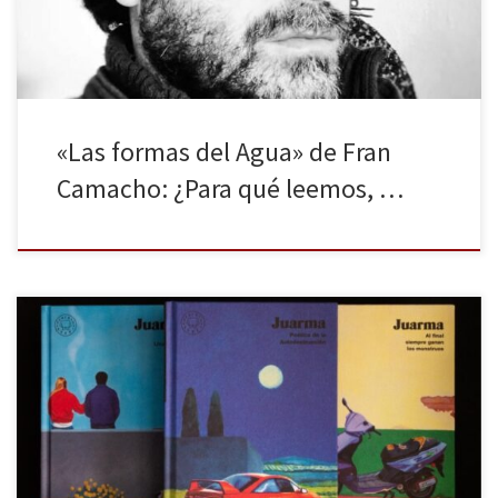
«Las formas del Agua» de Fran
Camacho: ¿Para qué leemos, …
Juarma (Deifontes, Granada, 1981) empezó su trayectoria
haciendo fanzines y se consolidó como ilustrador y viñetista en
revistas como El Jueves. Y ha sabido transformar su mirada punk
en una voz literaria única al escribir como él lo hace: con un ritmo
visual, humano, rápido y sincero. Tras Al final […]