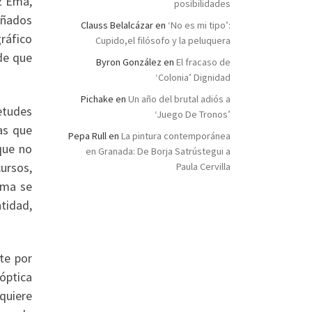
ez Ema,
posibilidades
añados
Clauss Belalcázar
en
‘No es mi tipo’:
gráfico
Cupido,el filósofo y la peluquera
de que
Byron González
en
El fracaso de
‘Colonia’ Dignidad
Pichake
en
Un año del brutal adiós a
etudes
‘Juego De Tronos’
as que
Pepa Rull
en
La pintura contemporánea
que no
en Granada: De Borja Satrústegui a
cursos,
Paula Cervilla
tema se
ntidad,
te por
óptica
quiere