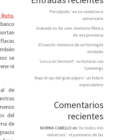
‘Persépolis’ en su veinticinco
l Roto.
aniversario
 banco
Granada es de cine: memoria fílmica
oportan
de una provincia
flacas
El Lianchi: memoria de un hormigón
también
olvidado
hos se
‘Lorca en Vermont’: su historia con
iene ni
Cummings
‘Bajo el ojo del gran pájaro’: un futuro
especulativo
ual de
estras
Comentarios
z menos
recientes
os del
rma de
NORMA CABELLO
en
‘En todos mis
gnacio
universos’: el poemario de las