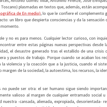
a Garcés, Antonio Gómez Villar, Antonino Firenze, José Enríqu
o Toscano) plasmadas en textos que, además, están acomp
otográfica de En medio)
, lo que le confiere el complemento 
cto: un libro que despierta consciencias y da la sensación 
er momento.
le y no es para menos. Cualquier lector curioso, con inqui
á encontrar entre estas páginas nuevas perspectivas desde l
dad, el desastre generado tras el estallido de una crisis 
ciera y puestos de trabajo. Porque cuando se acaban los re
la violencia y la coacción que a la justicia, cuando el sis
mo margen de la sociedad, la autoestima, los recursos, la ide
s no puede ser otra: el ser humano sigue siendo importan
mente valioso al margen de cualquier entramado social u 
 nuestra -cansada, alienada, expropiada, desorientada- re