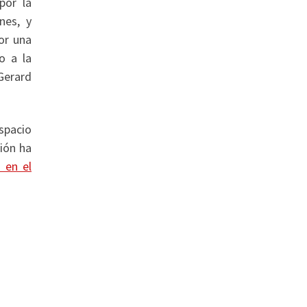
por la
nes, y
or una
o a la
Gerard
espacio
ción ha
o en el