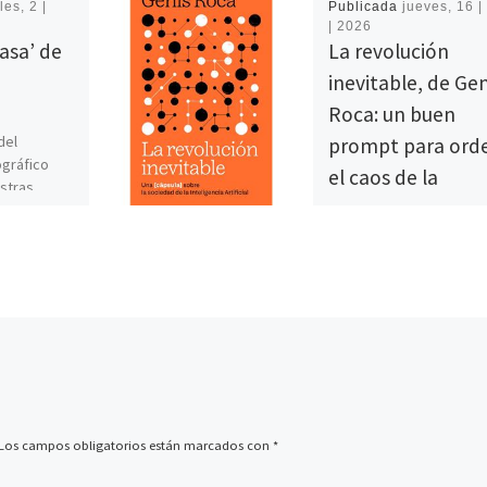
les, 2 |
Publicada
jueves, 16 | 
| 2026
Casa’ de
La revolución
inevitable, de Gen
Roca: un buen
del
prompt para ord
gráfico
el caos de la
estras
Inteligencia Artifi
uy
a la
rada por
Es normal sentirse perd
ante todo lo que se dic
sobre la inteligencia artif
(IA). Los avances en est
campo ya […]
Los campos obligatorios están marcados con
*