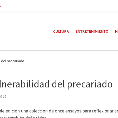
a
CULTURA
ENTRETENIMIENTO
H
d del precariado
ulnerabilidad del precariado
 2015
le edición una colección de once ensayos para reflexionar s
eros: también daña vidas.