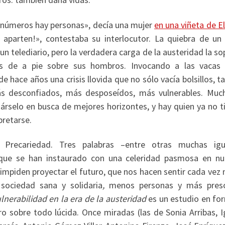
 números hay personas», decía una mujer
en una viñeta de E
 aparten!», contestaba su interlocutor. La quiebra de un
un telediario, pero la verdadera carga de la austeridad la s
s de a pie sobre sus hombros. Invocando a las vacas 
 hace años una crisis llovida que no sólo vacía bolsillos, 
s desconfiados, más desposeídos, más vulnerables. Muc
sárselo en busca de mejores horizontes, y hay quien ya no t
pretarse.
o. Precariedad. Tres palabras –entre otras muchas ig
 que se han instaurado con una celeridad pasmosa en nu
 impiden proyectar el futuro, que nos hacen sentir cada ve
sociedad sana y solidaria
,
menos personas y más pres
lnerabilidad en la era de la austeridad
es un estudio en fo
ro sobre todo lúcida. Once miradas (las de Sonia Arribas, I