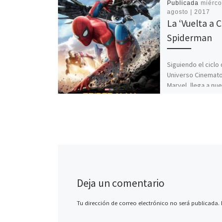
Publicada
miérco
agosto | 2017
La ‘Vuelta a 
Spiderman
Siguiendo el ciclo 
Universo Cinemato
Marvel, llega a nu
pantallas la que m
probablemente se
película más espe
los […]
Deja un comentario
Tu dirección de correo electrónico no será publicada.