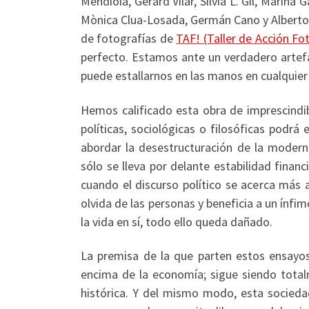
Mendiola, Gerard Vilar, Silvia L. Gil, Marin
Mònica Clua-Losada, Germán Cano y Albert
de fotografías de
TAF! (Taller de Acción F
perfecto. Estamos ante un verdadero artefa
puede estallarnos en las manos en cualqui
Hemos calificado esta obra de imprescindib
políticas, sociológicas o filosóficas podr
abordar la desestructuración de la moderni
sólo se lleva por delante estabilidad finan
cuando el discurso político se acerca más a 
olvida de las personas y beneficia a un ínfi
la vida en sí, todo ello queda dañado.
La premisa de la que parten estos ensayo
encima de la economía; sigue siendo total
histórica. Y del mismo modo, esta sociedad