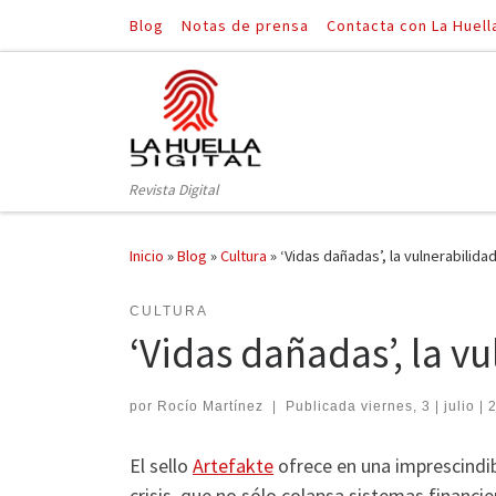
Blog
Notas de prensa
Contacta con La Huell
Saltar al contenido
Revista Digital
Inicio
»
Blog
»
Cultura
»
‘Vidas dañadas’, la vulnerabilida
CULTURA
‘Vidas dañadas’, la v
por
Rocío Martínez
|
Publicada
viernes, 3 | julio |
El sello
Artefakte
ofrece en una imprescindib
crisis, que no sólo colapsa sistemas financi