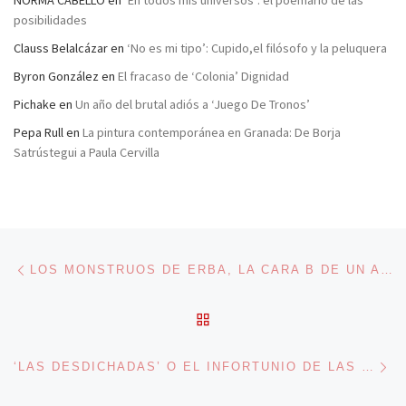
NORMA CABELLO
en
‘En todos mis universos’: el poemario de las
posibilidades
Clauss Belalcázar
en
‘No es mi tipo’: Cupido,el filósofo y la peluquera
Byron González
en
El fracaso de ‘Colonia’ Dignidad
Pichake
en
Un año del brutal adiós a ‘Juego De Tronos’
Pepa Rull
en
La pintura contemporánea en Granada: De Borja
Satrústegui a Paula Cervilla
Navegación de entradas
Entrada anterior
LOS MONSTRUOS DE ERBA, LA CARA B DE UN ASESINATO
VOLVER A LA LISTA DE 
En
‘LAS DESDICHADAS’ O EL INFORTUNIO DE LAS MUJERES CUIDADORAS