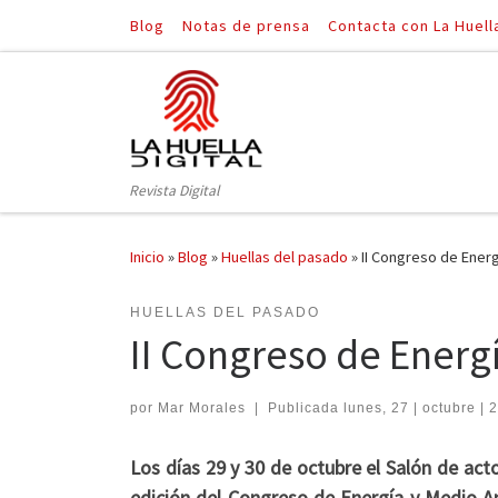
Blog
Notas de prensa
Contacta con La Huell
Saltar al contenido
Revista Digital
Inicio
»
Blog
»
Huellas del pasado
»
II Congreso de Ener
HUELLAS DEL PASADO
II Congreso de Energ
por
Mar Morales
|
Publicada
lunes, 27 | octubre | 
Los días 29 y 30 de octubre el Salón de act
edición del Congreso de Energía y Medio Am