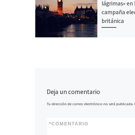
lágrimas» en 
campaña ele
británica
Tras las eleccione
del 7 de mayo, Re
empezará una nue
esperada legislatu
pasado 30 de marzo
[…]
Deja un comentario
Tu dirección de correo electrónico no será publicada.
*
COMENTARIO