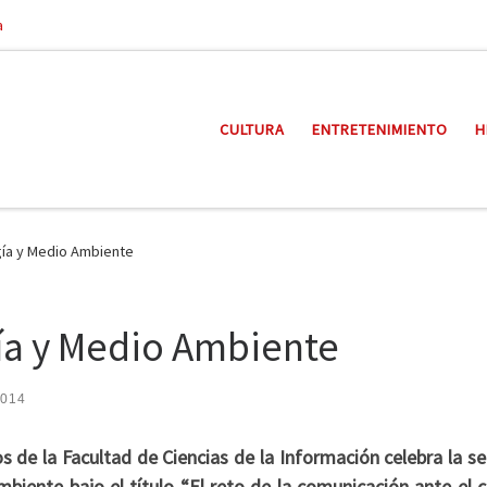
a
CULTURA
ENTRETENIMIENTO
H
gía y Medio Ambiente
ía y Medio Ambiente
2014
os de la Facultad de Ciencias de la Información celebra la 
biente bajo el título “El reto de la comunicación ante el 