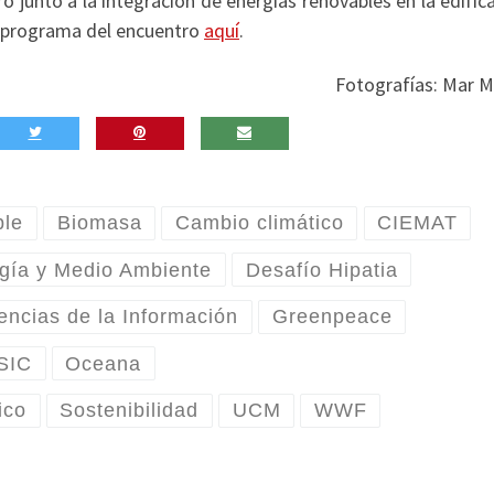
ro junto a la integración de energías renovables en la edific
el programa del encuentro
aquí
.
Fotografías: Mar M
ble
Biomasa
Cambio climático
CIEMAT
gía y Medio Ambiente
Desafío Hipatia
encias de la Información
Greenpeace
CSIC
Oceana
ico
Sostenibilidad
UCM
WWF