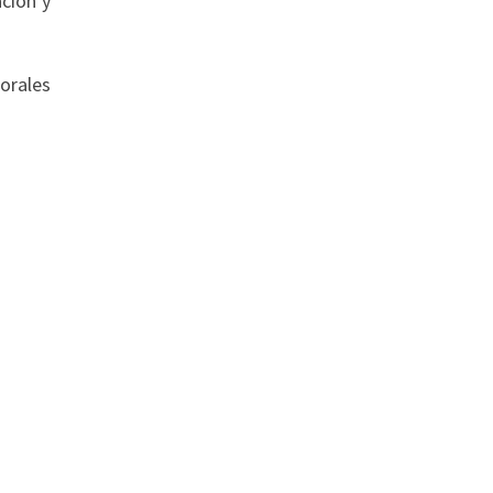
ación y
orales