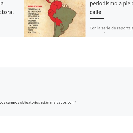
la
periodismo a pie 
ctoral
calle
Con la serie de reportaj
Narcotráfico en el corre
s generales
centroamericano, los
ino Unido
periodistas Pablo Ferri
va
Tórtola, Alejandra Sánc
ra. El
Inzunza y José Luis Par
 inició la
Los campos obligatorios están marcados con
*