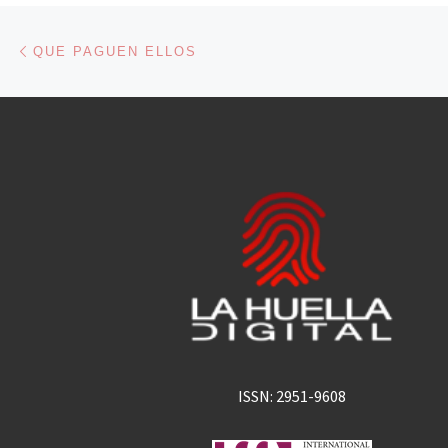
Navegación de entradas
Entrada anterior
QUE PAGUEN ELLOS
ISSN: 2951-9608