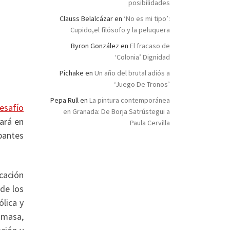
posibilidades
Clauss Belalcázar
en
‘No es mi tipo’:
Cupido,el filósofo y la peluquera
Byron González
en
El fracaso de
‘Colonia’ Dignidad
Pichake
en
Un año del brutal adiós a
‘Juego De Tronos’
Pepa Rull
en
La pintura contemporánea
esafío
en Granada: De Borja Satrústegui a
ará en
Paula Cervilla
pantes
cación
de los
ólica y
iomasa,