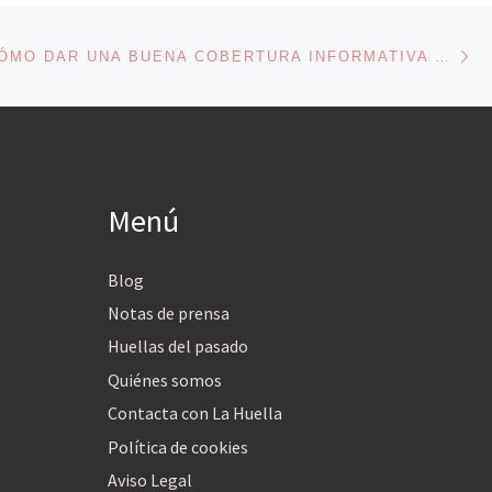
En
ENTRADAS
APRENDE CÓMO DAR UNA BUENA COBERTURA INFORMATIVA SOBRE ASILO Y REFUGIO A NIVEL MUNDIAL Y LOCAL
Menú
Blog
Notas de prensa
Huellas del pasado
Quiénes somos
Contacta con La Huella
Política de cookies
Aviso Legal