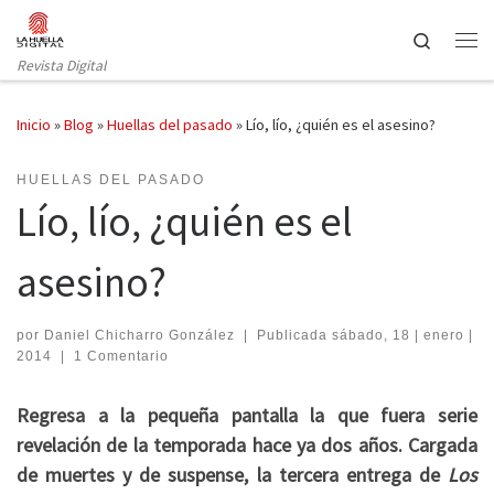
Saltar al contenido
Search
Revista Digital
Inicio
»
Blog
»
Huellas del pasado
»
Lío, lío, ¿quién es el asesino?
HUELLAS DEL PASADO
Lío, lío, ¿quién es el
asesino?
por
Daniel Chicharro González
|
Publicada
sábado, 18 | enero |
2014
|
1 Comentario
Regresa a la pequeña pantalla la que fuera serie
revelación de la temporada hace ya dos años. Cargada
de muertes y de suspense, la tercera entrega de
Los