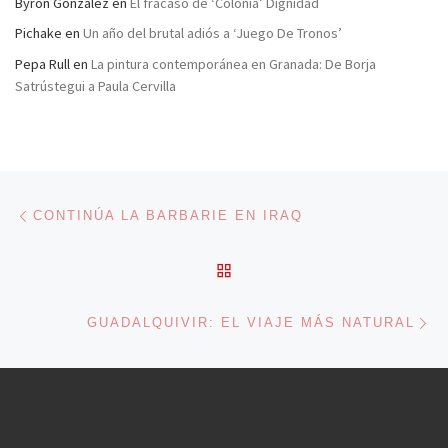
Byron González
en
El fracaso de ‘Colonia’ Dignidad
Pichake
en
Un año del brutal adiós a ‘Juego De Tronos’
Pepa Rull
en
La pintura contemporánea en Granada: De Borja
Satrústegui a Paula Cervilla
Navegación de entradas
Entrada anterior
CONTINÚA LA BARBARIE EN IRAQ
VOLVER A LA LISTA DE 
En
GUADALQUIVIR: EL VIAJE MÁS NATURAL