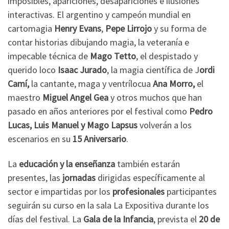
imposibles, apariciones, desapariciones e ilusiones
interactivas. El argentino y campeón mundial en
cartomagia
Henry Evans
,
Pepe Lirrojo
y su forma de
contar historias dibujando magia, la veteranía e
impecable técnica de
Mago Tetto
, el despistado y
querido loco
Isaac Jurado
, la magia científica de J
ordi
Camí,
la cantante, maga y ventrílocua
Ana Morro,
el
maestro
Miguel Angel Gea
y otros muchos que han
pasado en años anteriores por el festival como
Pedro
Lucas, Luis Manuel y Mago Lapsus
volverán a los
escenarios en su
15 Aniversario
.
La
educación y la enseñanza
también estarán
presentes, las
jornadas
dirigidas específicamente al
sector e impartidas por los
profesionales
participantes
seguirán su curso en la sala La Expositiva durante los
días del festival. La
Gala de la Infancia
, prevista el
20 de