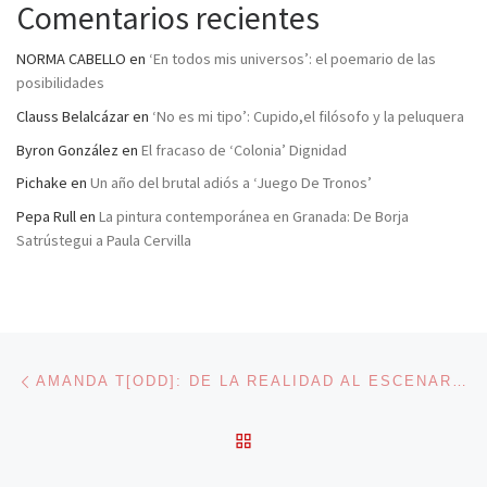
Comentarios recientes
NORMA CABELLO
en
‘En todos mis universos’: el poemario de las
posibilidades
Clauss Belalcázar
en
‘No es mi tipo’: Cupido,el filósofo y la peluquera
Byron González
en
El fracaso de ‘Colonia’ Dignidad
Pichake
en
Un año del brutal adiós a ‘Juego De Tronos’
Pepa Rull
en
La pintura contemporánea en Granada: De Borja
Satrústegui a Paula Cervilla
Navegación de entradas
Entrada anterior
AMANDA T[ODD]: DE LA REALIDAD AL ESCENARIO
VOLVER A LA LISTA DE 
En