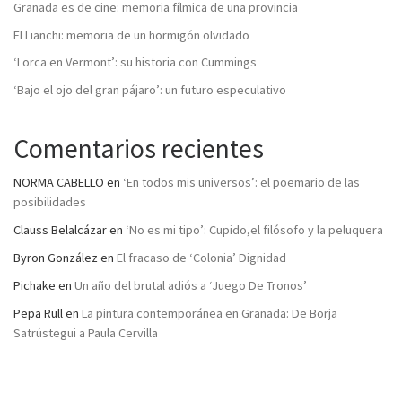
Granada es de cine: memoria fílmica de una provincia
El Lianchi: memoria de un hormigón olvidado
‘Lorca en Vermont’: su historia con Cummings
‘Bajo el ojo del gran pájaro’: un futuro especulativo
Comentarios recientes
NORMA CABELLO
en
‘En todos mis universos’: el poemario de las
posibilidades
Clauss Belalcázar
en
‘No es mi tipo’: Cupido,el filósofo y la peluquera
Byron González
en
El fracaso de ‘Colonia’ Dignidad
Pichake
en
Un año del brutal adiós a ‘Juego De Tronos’
Pepa Rull
en
La pintura contemporánea en Granada: De Borja
Satrústegui a Paula Cervilla