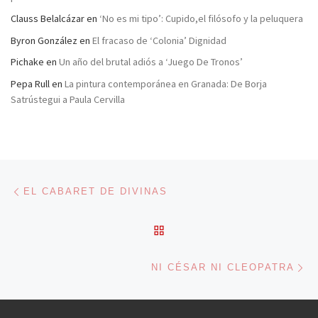
Clauss Belalcázar
en
‘No es mi tipo’: Cupido,el filósofo y la peluquera
Byron González
en
El fracaso de ‘Colonia’ Dignidad
Pichake
en
Un año del brutal adiós a ‘Juego De Tronos’
Pepa Rull
en
La pintura contemporánea en Granada: De Borja
Satrústegui a Paula Cervilla
Navegación de entradas
Entrada anterior
EL CABARET DE DIVINAS
VOLVER A LA LISTA DE 
En
NI CÉSAR NI CLEOPATRA