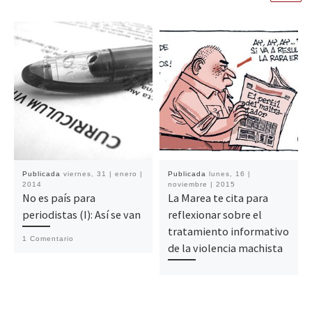
Publicada
viernes, 31 | enero |
Publicada
lunes, 16 |
2014
noviembre | 2015
No es país para
La Marea te cita para
periodistas (I): Así se van
reflexionar sobre el
tratamiento informativo
1 Comentario
de la violencia machista