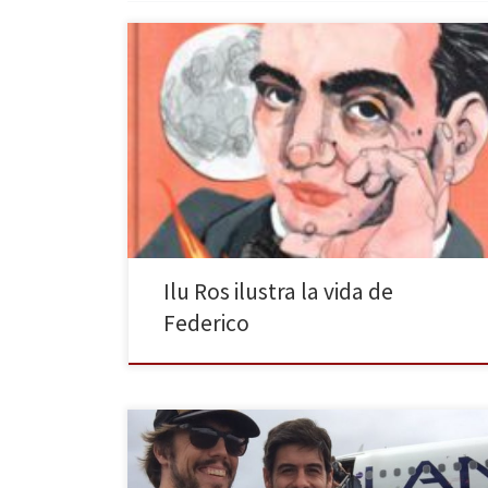
Lumen publica Federico una biografía especial de la
mano de Ilu Ros. En la actualidad no resulta extraño
encontrar textos que jueguen con la ilustración y con
una semblanza, ya que contar una vida mediante
viñetas, dibujos, articulando trazos y líneas de
palabras abre un sinfín de posibilidades. Así pues, […]
Ilu Ros ilustra la vida de
Federico
El concurso Destino Sudamérica ofrece la posibilidad
de recorrer durante tres meses varios puntos de