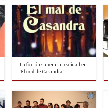
Con Pluma y Pixel publica El mal de Casandra una
historia de Alerta. Los límites entre ficción y realidad,
en ocasiones, parecen desdibujarse. Atengámonos a
expresiones del tipo “La realidad supera la ficción”.
Esta frase y todas sus variantes reafirman la infinidad
de posibilidades que podemos encontrar en nuestro
día […]
La ficción supera la realidad en
‘El mal de Casandra’
La noche del 24 de febrero, en el Círculo de Bellas