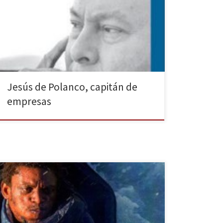
María de Urgoiti, Mercedes Cabrera, quien además de
ser Catedrática de Historia del Pensamiento fue
Ministra de Educación en el Gobierno de Zapatero, se
adentra en la vida de Jesús de Polanco, el empresario
que creó el gran grupo multimedia […]
Jesús de Polanco, capitán de
empresas
Según ACNUR hasta septiembre de este año más de
380.000 personas cruzaron el Mediterráneo tratando
de llegar a tierras europeas, huyendo del hambre, de
la violencia, de la guerra. Según el mismo organismo