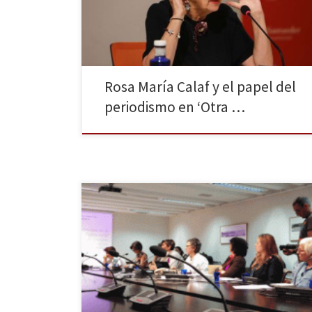
forma parte de la memoria histórica de varias
generaciones de espectadores», dice la […]
Rosa María Calaf y el papel del
periodismo en ‘Otra …
Diferentes periodistas y expertas se reunieron en una
mesa redonda para debatir las metodologías más
correctas a la hora de comunicar sobre violencia
machista, culminando en un decálogo deontológico
que intentarán que todos los medios cumplan. El
pasado 17 de noviembre tuvo lugar en el
Ayuntamiento de Madrid un encuentro en […]