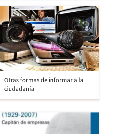
Ciudadanos sirios que toman el papel de reporteros
para informar sobre la guerra, gafas que permiten ver
una historia en 360º o crear una página web donde se
hace periodismo emprendedor, independiente y
fresco. Las maneras de hacer periodismo están
cambiando, así como los consumidores y la forma en
la […]
Otras formas de informar a la
ciudadanía
Tras escribir la biografía de Juan March y de Nicolás