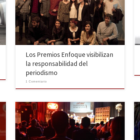
Artes, se celebró la tercera edición de los Premios
Enfoque, una mirada crítica sobre el periodismo. Estos
galardones se entregan a los medios de comunicación
y periodistas que demuestran día tras día que el
periodismo es algo más que contar una noticia, […]
Los Premios Enfoque visibilizan
la responsabilidad del
periodismo
1 Comentario
Una pizca de nostalgia rodeó la copa de Havana 7
inspirada en Toni García. Las calles lucían de rojo
pasión aprovechando el tirón comercial de San
Valentín, que asomaba una semana antes la etiqueta