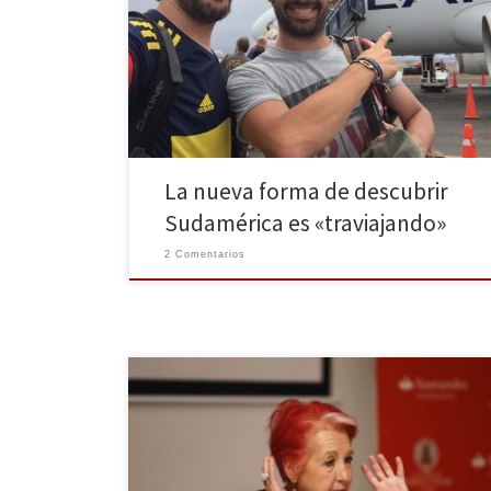
Sudamérica con un único requisito: documentar y
compartir la experiencia en la web del concurso. Las
aventuras y emociones están garantizadas. Destino
Sudamérica, concurso posible gracias al grupo de
aerolíneas LATAM, comienza en 2014 con los tres […]
La nueva forma de descubrir
Sudamérica es «traviajando»
2 Comentarios
En esta edición de Otra Vuelta de Tuerka, Pablo
Iglesias cambia las tornas para ser él el que entreviste
a una de las periodistas de más renombre del ámbito
nacional: Rosa María Calaf. «Nuestra invitada de hoy