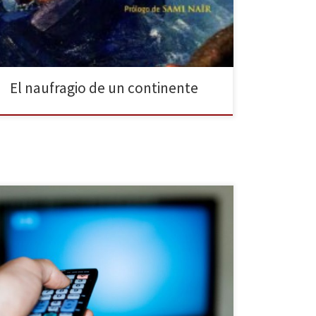
más de 2.800 de esas personas perecieron en sus
aguas en el mismo periodo de tiempo. Y […]
El naufragio de un continente
El grupo de comunicación alega ante la Comisión
Nacional de los Mercados y la Competencia (CNMC) la
ilegalidad de la adjudicación; «un riesgo de abuso de
posición dominante» desde la perspectiva de PRISA,
dado que estos grupos ya poseen cinco y seis licencias
respectivamente. El pasado 16 de octubre el Consejo
[…]