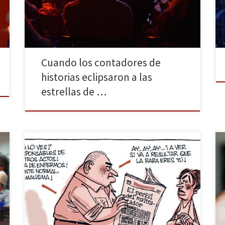
de comprar. Contra todo pronóstico, era 12 de
febrero, asistí en tercera persona a un
enamoramiento fulminante […]
Cuando los contadores de
historias eclipsaron a las
estrellas de …
Tratamiento informativo de la violencia machista: retos
en la era de internet es el título de la jornada que
busca crear una «reflexión colectiva desde los
medios» sobre los errores que cometen las y los
periodistas, quienes ignoran su responsabilidad al
informar sobre esta lacra social. «El último machismo
no es […]