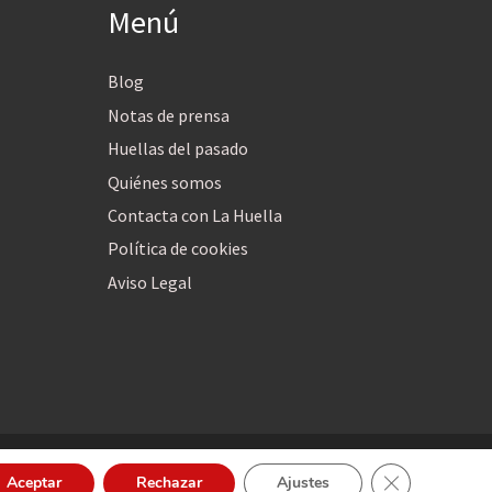
Menú
Blog
Notas de prensa
Huellas del pasado
Quiénes somos
Contacta con La Huella
Política de cookies
Aviso Legal
Cerrar el bann
Aceptar
Rechazar
Ajustes