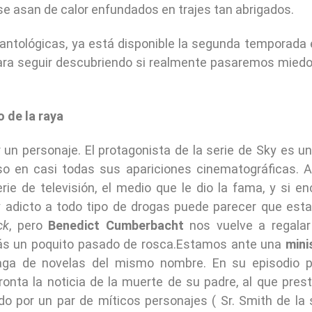
 se asan de calor enfundados en trajes tan abrigados.
s antológicas, ya está disponible la segunda temporada 
 para seguir descubriendo si realmente pasaremos miedo
 de la raya
n personaje. El protagonista de la serie de Sky es u
oso en casi todas sus apariciones cinematográficas. 
rie de televisión, el medio que le dio la fama, y si e
 y adicto a todo tipo de drogas puede parecer que es
ck
, pero
Benedict Cumberbacht
nos vuelve a regala
zás un poquito pasado de rosca.
Estamos ante una
mini
ga de novelas del mismo nombre. En su episodio pi
onta la noticia de la muerte de su padre, al que pres
o por un par de míticos personajes ( Sr. Smith de la