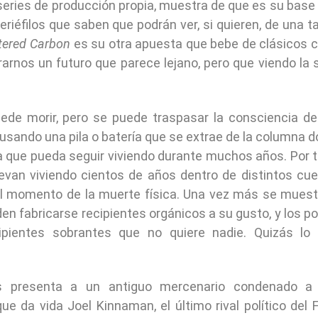
series de producción propia, muestra de que es su base
éfilos que saben que podrán ver, si quieren, de una t
tered Carbon
es su otra apuesta que bebe de clásicos
rnos un futuro que parece lejano, pero que viendo la s
uede morir, pero se puede traspasar la consciencia d
usando una pila o batería que se extrae de la columna 
a que pueda seguir viviendo durante muchos años. Por 
levan viviendo cientos de años dentro de distintos cu
el momento de la muerte física. Una vez más se muest
den fabricarse recipientes orgánicos a su gusto, y los p
ipientes sobrantes que no quiere nadie. Quizás lo
s presenta a un antiguo mercenario condenado a v
e da vida Joel Kinnaman, el último rival político del 