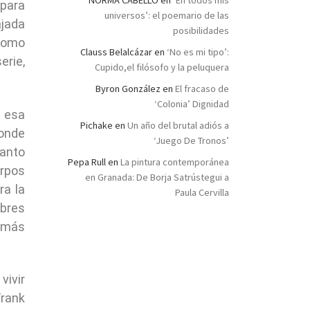
NORMA CABELLO
en
‘En todos mis
 para
universos’: el poemario de las
ajada
posibilidades
 como
Clauss Belalcázar
en
‘No es mi tipo’:
erie,
Cupido,el filósofo y la peluquera
Byron González
en
El fracaso de
‘Colonia’ Dignidad
e esa
Pichake
en
Un año del brutal adiós a
donde
‘Juego De Tronos’
tanto
Pepa Rull
en
La pintura contemporánea
erpos
en Granada: De Borja Satrústegui a
ra la
Paula Cervilla
obres
 más
ivir
Frank