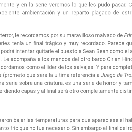
mente y en la serie veremos lo que les pudo pasar.
xcelente ambientación y un reparto plagado de estr
e terror, le recordamos por su maravilloso malvado de
Fri
ries tenía un final trágico y muy recordado. Parece q
y podrá intentar quitarle el puesto a Sean Bean como el 
. Le acompaña a los mandos del otro barco Cirian Hind
cordamos como el líder de los salvajes. Y para complet
ja (prometo que será la ultima referencia a
Juego de Tr
 serie sobre una criatura, es una serie de horror y ta
erdiendo capas y al final será otro completamente distin
earon bajar las temperaturas para que apareciese el ha
to frío que no fue necesario. Sin embargo el final del r