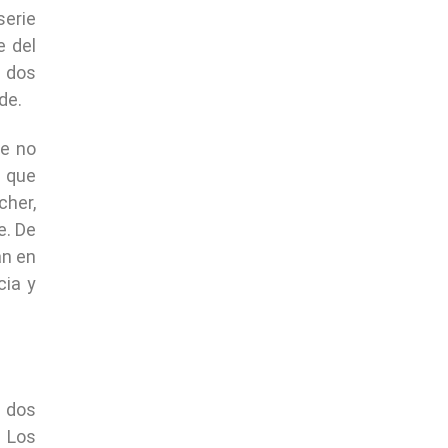
serie
e del
a dos
de.
ue no
s que
cher,
e. De
an en
cia y
e dos
. Los