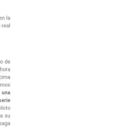
en la
 real
no de
Ahora
ncima
tamos
r
una
serie
loto
ta su
 saga