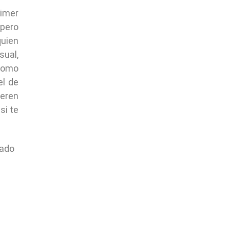
rimer
 pero
quien
sual,
 como
el de
ieren
si te
iado