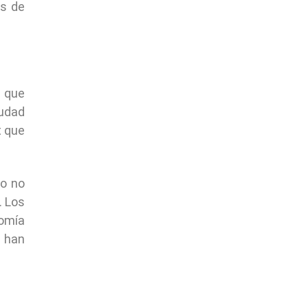
es de
á que
iudad
t que
ro no
. Los
tomía
e han