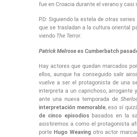
fue en Croacia durante el verano y casi
P.D: Siguiendo la estela de otras serie
que se trasladan a la cultura oriental
viendo
The Terror
.
Patrick Melrose
es Cumberbatch pasado
Hay actores que quedan marcados por u
ellos, aunque ha conseguido salir air
vuelve a ser el protagonista de una se
interpreta a un caprichoso, arrogante
ante una nueva temporada de
Sherlo
interpretación memorable
, eso sí qui
de cinco episodios
basados en la sa
asistiremos a como el protagonista afr
porte
Hugo Weaving
otro actor marcad