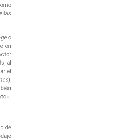
 Como
ellas
nge
o
ue en
actor
s, al
ar el
onos
),
mbién
to».
lo de
odaje