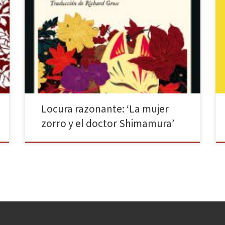
«En Berlín no reinaba más que la razón». Es verano
de 1891, periodo Meiji. El doctor Shimamura Sunichi
se encuentra de expedición en el Japón remoto,
donde, se dice, existen poblados en las montañas en
los que algunas mujeres han sido poseídas por
espíritus de zorros. Escéptico, Shimamura se […]
Locura razonante: ‘La mujer
zorro y el doctor Shimamura’