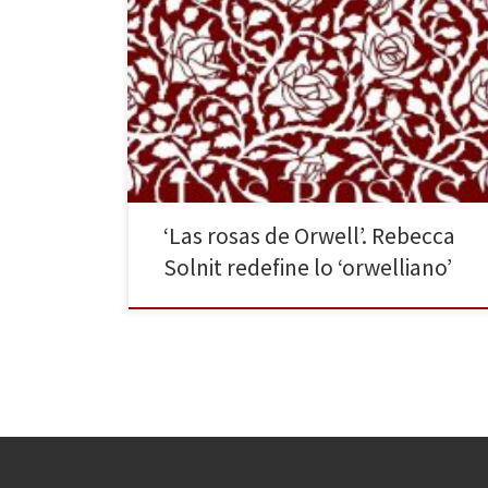
«El mero acto de tratar de mirar hacia el futuro para
vislumbrar posibilidades y ofrecer advertencias es en
sí un acto de esperanza», Octavia Butler. «Si “guerra”
tiene un antónimo quizás sea “jardines”». «En la
primavera de 1936, un escritor plantó rosales». Se
llamaba George Orwell,y unos años más tarde […]
‘Las rosas de Orwell’. Rebecca
Solnit redefine lo ‘orwelliano’