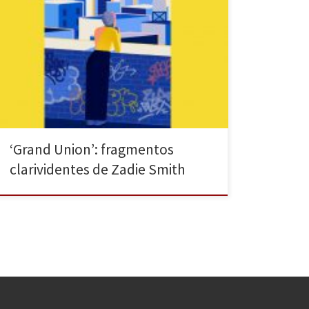
«Contar una historia es una muestra de cariño», («A la
perfección», Grand Union). «En los últimos tiempos
adoro los fragmentos. No concibo que un fragmento
sea defectuoso o incompleto en ningún sentido». Bien
podría ser yo la que dijera esto mientras le cuento a
alguna amiga mi acuciante afición por […]
‘Grand Union’: fragmentos
clarividentes de Zadie Smith