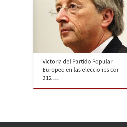
El Partido Popular Europeo ha conseguido imponerse
en el Parlamento este domingo 25 de mayo seguido
del Partido Socialista con 186 escaños. Tras ellos, el
Grupo Liberal ha conseguido 70 y los Verdes 55. La
izquierda radical ha ganado terreno con 47 diputados.
En España con un 98% de los votos […]
Victoria del Partido Popular
Europeo en las elecciones con
212 …