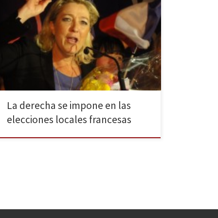
El partido Unión por un Movimiento Popular (UMP)
venció el pasado domingo 23 de marzo en la primera
vuelta de las elecciones locales en Francia, con un
46,5% de los votos. El voto de castigo por la gestión
de la crisis económica amenaza con tumbar al Partido
Socialista (PS) de François […]
La derecha se impone en las
elecciones locales francesas