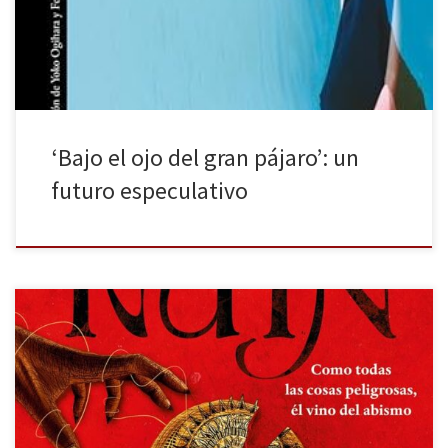
que ocurre es de ciencia ficción o la realidad supera la ficción. Sin
embargo, la Literatura usa para […]
‘Bajo el ojo del gran pájaro’: un
futuro especulativo
Eternal ruin es la segunda entrega de la saga Immortal dark de
Tigest Girma, publicada por Alfaguara. Los libros son pequeños
escaparates a civilizaciones, pues en ellos podemos encontrar
una gran diversidad de temas, moralidades, sociedades… Girma
es una autora etíope que muestra su cultura (lo nativo impactado