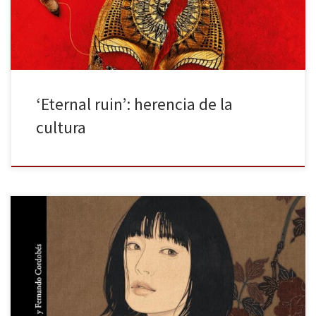
por lo […]
‘Eternal ruin’: herencia de la
cultura
Alfaguara publica en español la última novela de Hiromi Kawakami
titulada El tercer amor. El “amor universal” se rige por una serie de
requisitos un tanto rígidos: monogamia, jerarquización del eros
por encima de otros afectos, sumisión de la mujer frente a la
actitud paternalista del hombre… Sin embargo, esto […]