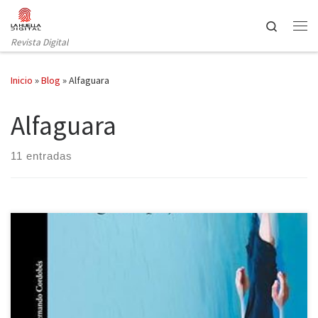
Saltar al contenido
Search
Revista Digital
Inicio
»
Blog
»
Alfaguara
Alfaguara
11 entradas
Bajo el ojo del gran pájaro es la novela de Hiromi Kawakami,
publicada por Alfaguara. Ante el contexto sociopolítico actual, se
suele afirmar, de manera popular, que vivimos en una distopía, lo