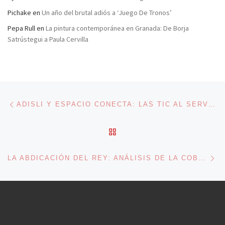
Pichake
en
Un año del brutal adiós a ‘Juego De Tronos’
Pepa Rull
en
La pintura contemporánea en Granada: De Borja
Satrústegui a Paula Cervilla
Navegación de entradas
Entrada anterior
ADISLI Y ESPACIO CONECTA: LAS TIC AL SERVICIO DE LA EMPLEABILIDAD DE PERSONAS CON DISCAPACIDAD INTELECTUAL
VOLVER A LA LISTA DE 
En
LA ABDICACIÓN DEL REY: ANÁLISIS DE LA COBERTURA MEDIÁTICA