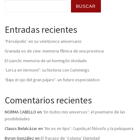
BUSCAR
Entradas recientes
‘Persépolis’ en su veinticinco aniversario
Granada es de cine: memoria fílmica de una provincia
El Lianchi: memoria de un hormigón olvidado
‘Lorca en Vermont’: su historia con Cummings
‘Bajo el ojo del gran pájaro’: un futuro especulativo
Comentarios recientes
NORMA CABELLO
en
‘En todos mis universos’: el poemario de las
posibilidades
Clauss Belalcázar
en
‘No es mi tipo’: Cupido,el filósofo y la peluquera
Byron González
en
El fracaso de ‘Colonia’ Dignidad