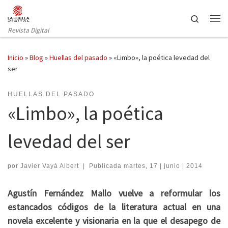
Saltar al contenido
Search
Revista Digital
Inicio
»
Blog
»
Huellas del pasado
»
«Limbo», la poética levedad del
ser
HUELLAS DEL PASADO
«Limbo», la poética
levedad del ser
por
Javier Vayá Albert
|
Publicada
martes, 17 | junio | 2014
Agustín Fernández Mallo vuelve a reformular los
estancados códigos de la literatura actual en una
novela excelente y visionaria en la que el desapego de